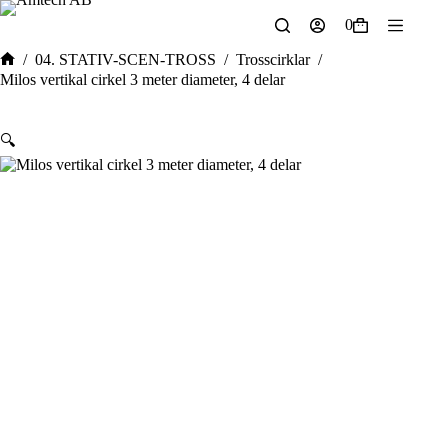
Hoppa
0
till
Varukorg
innehåll
/
04. STATIV-SCEN-TROSS
/
Trosscirklar
/
Hem
Milos vertikal cirkel 3 meter diameter, 4 delar
🔍