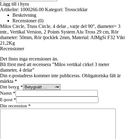
vertikal
Lägg till i hyra
cirkel
Artikelnr:
1000266.00
Kategori:
Trosscirklar
3
Beskrivning
meter
Recensioner (0)
diameter,
Milos Circle, Truss Circle, 4 delar , varje del 90°, diameter= 3
4
mtr., Vertikal Version, 2 Points System Alu Tross 29 cm, Rör
delar
diameter: 50mm, Rör tjocklek 2mm, Material: AlMgSi F32 Vikt
mängd
21,2Kg
Recensioner
Det finns inga recensioner än.
Bli först med att recensera ”Milos vertikal cirkel 3 meter
diameter, 4 delar”
Din e-postadress kommer inte publiceras.
Obligatoriska fält är
märkta
*
Ditt betyg
*
Namn
*
E-post
*
Din recension
*