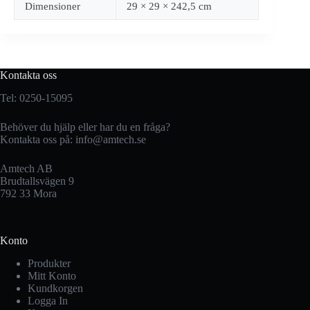
Dimensioner
29 × 29 × 242,5 cm
Kontakta oss
Tel: 0250-15095
Behöver du hjälp eller har du en fråga?
Kontakta oss på:
info@amtech.se
Amtech AB
Brudtallsvägen 9
792 33 Mora
Konto
Produkter
Mitt Konto
Kundkorgen
Logga In