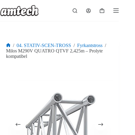
Hoppa
till
Varukorg
innehåll
/
04. STATIV-SCEN-TROSS
/
Fyrkantstross
/
Hem
Milos M290V QUATRO QTVF 2,425m – Prolyte
kompatibel