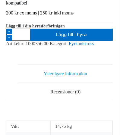
kompatibel
200
kr
ex moms |
250
kr
inkl moms
Lägg till i din hyresförförfrågan
Milos
Lägg till i hyra
M290V
QUATRO
Artikelnr:
1000356.00
Kategori:
Fyrkantstross
QTVF
2,425m
-
Prolyte
kompatibel
mängd
Ytterligare information
Recensioner (0)
Vikt
14,75 kg