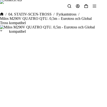
Hoppa
till
Varukorg
innehåll
/
04. STATIV-SCEN-TROSS
/
Fyrkantstross
/
Hem
Milos M290V QUATRO QTU. 0,5m – Eurotoss och Global
Tross kompatibel