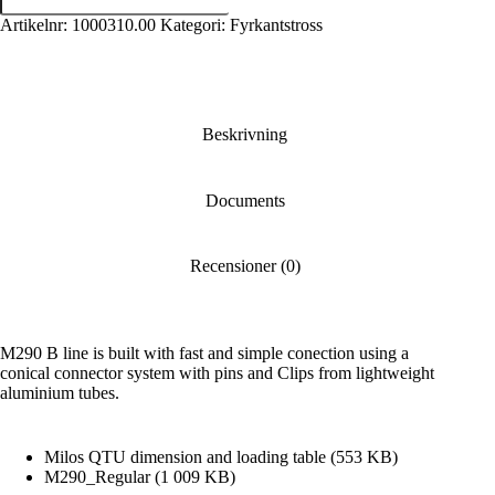
QUATRO
QTU.
Artikelnr:
1000310.00
Kategori:
Fyrkantstross
0,5m
-
Eurotoss
och
Global
Tross
Beskrivning
kompatibel
mängd
Documents
Recensioner (0)
M290 B line is built with fast and simple conection using a
conical connector system with pins and Clips from lightweight
aluminium tubes.
Milos QTU dimension and loading table
(553 KB)
M290_Regular
(1 009 KB)