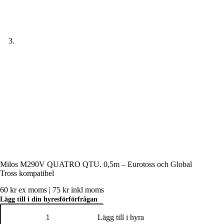
Milos M290V QUATRO QTU. 0,5m – Eurotoss och Global
Tross kompatibel
60
kr
ex moms |
75
kr
inkl moms
Lägg till i din hyresförförfrågan
Milos
M290V
Lägg till i hyra