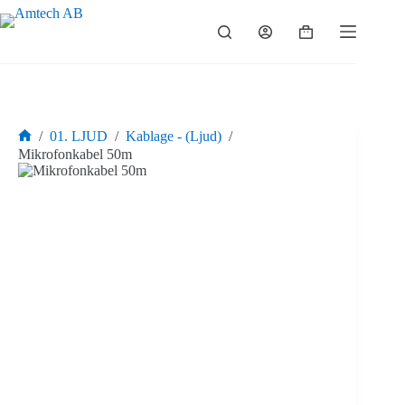
Hoppa
till
Varukorg
innehåll
/
01. LJUD
/
Kablage - (Ljud)
/
Hem
Mikrofonkabel 50m