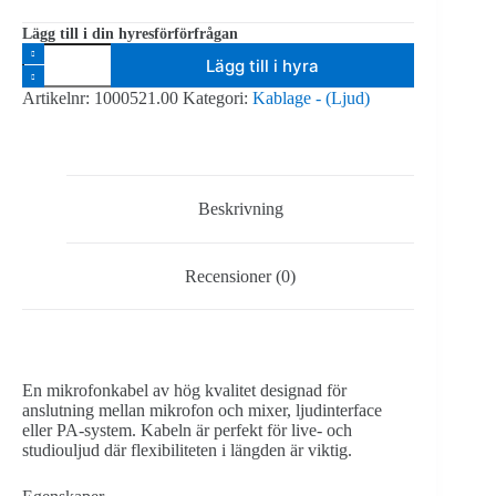
Lägg till i din hyresförförfrågan
Mikrofonkabel
Lägg till i hyra
50m
mängd
Artikelnr:
1000521.00
Kategori:
Kablage - (Ljud)
Beskrivning
Recensioner (0)
En mikrofonkabel av hög kvalitet designad för
anslutning mellan mikrofon och mixer, ljudinterface
eller PA-system. Kabeln är perfekt för live‑ och
studiouljud där flexibiliteten i längden är viktig.