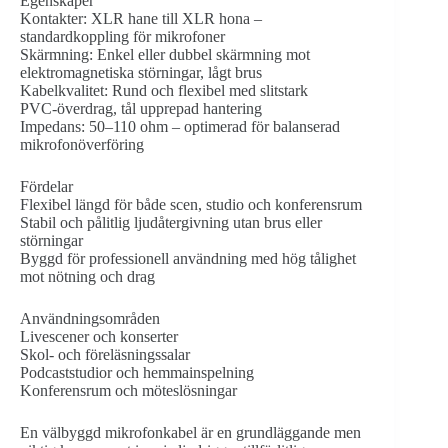
Egenskaper
Kontakter: XLR hane till XLR hona –
standardkoppling för mikrofoner
Skärmning: Enkel eller dubbel skärmning mot
elektromagnetiska störningar, lågt brus
Kabelkvalitet: Rund och flexibel med slitstark
PVC‑överdrag, tål upprepad hantering
Impedans: 50–110 ohm – optimerad för balanserad
mikrofonöverföring
Fördelar
Flexibel längd för både scen, studio och konferensrum
Stabil och pålitlig ljudåtergivning utan brus eller
störningar
Byggd för professionell användning med hög tålighet
mot nötning och drag
Användningsområden
Livescener och konserter
Skol- och föreläsningssalar
Podcaststudior och hemmainspelning
Konferensrum och möteslösningar
En välbyggd mikrofonkabel är en grundläggande men