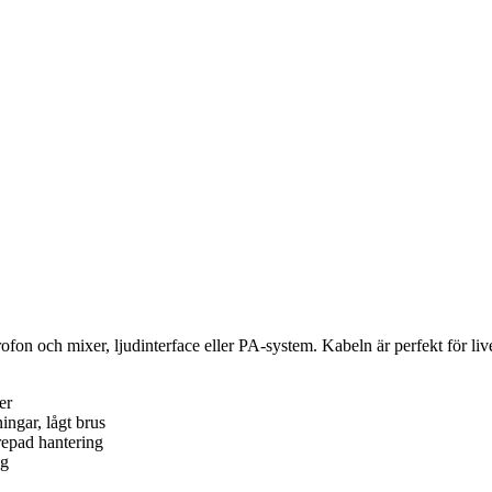
n och mixer, ljudinterface eller PA-system. Kabeln är perfekt för live‑ 
er
ngar, lågt brus
repad hantering
ng