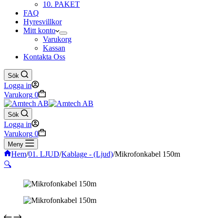
10. PAKET
FAQ
Hyresvillkor
Mitt konto
Varukorg
Kassan
Kontakta Oss
Sök
Logga in
Varukorg
0
Sök
Logga in
Varukorg
0
Meny
Hem
/
01. LJUD
/
Kablage - (Ljud)
/
Mikrofonkabel 150m
🔍