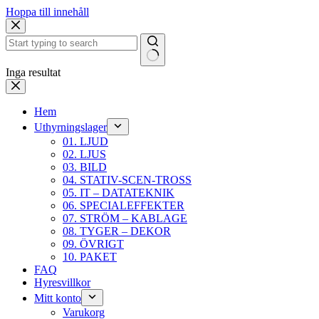
Hoppa till innehåll
Inga resultat
Hem
Uthyrningslager
01. LJUD
02. LJUS
03. BILD
04. STATIV-SCEN-TROSS
05. IT – DATATEKNIK
06. SPECIALEFFEKTER
07. STRÖM – KABLAGE
08. TYGER – DEKOR
09. ÖVRIGT
10. PAKET
FAQ
Hyresvillkor
Mitt konto
Varukorg