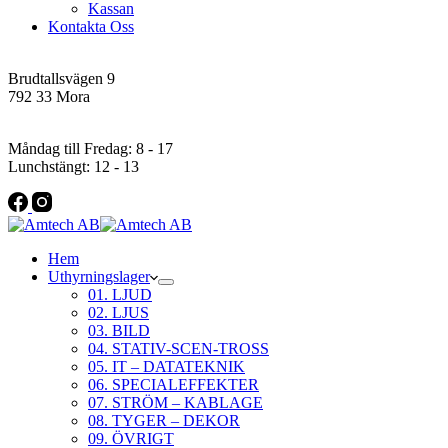
Kassan
Kontakta Oss
Addres
Brudtallsvägen 9
792 33 Mora
Öppettider
Måndag till Fredag: 8 - 17
Lunchstängt: 12 - 13
Hem
Uthyrningslager
01. LJUD
02. LJUS
03. BILD
04. STATIV-SCEN-TROSS
05. IT – DATATEKNIK
06. SPECIALEFFEKTER
07. STRÖM – KABLAGE
08. TYGER – DEKOR
09. ÖVRIGT