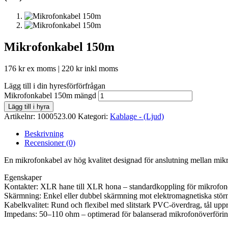
Mikrofonkabel 150m
176
kr
ex moms |
220
kr
inkl moms
Lägg till i din hyresförförfrågan
Mikrofonkabel 150m mängd
Lägg till i hyra
Artikelnr:
1000523.00
Kategori:
Kablage - (Ljud)
Beskrivning
Recensioner (0)
En mikrofonkabel av hög kvalitet designad för anslutning mellan mikrofo
Egenskaper
Kontakter: XLR hane till XLR hona – standardkoppling för mikrofon
Skärmning: Enkel eller dubbel skärmning mot elektromagnetiska störni
Kabelkvalitet: Rund och flexibel med slitstark PVC‑överdrag, tål upp
Impedans: 50–110 ohm – optimerad för balanserad mikrofonöverföri