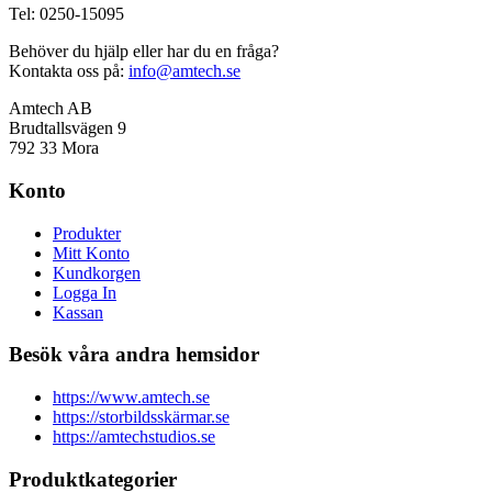
Tel: 0250-15095
Behöver du hjälp eller har du en fråga?
Kontakta oss på:
info@amtech.se
Amtech AB
Brudtallsvägen 9
792 33 Mora
Konto
Produkter
Mitt Konto
Kundkorgen
Logga In
Kassan
Besök våra andra hemsidor
https://www.amtech.se
https://storbildsskärmar.se
https://amtechstudios.se
Produktkategorier