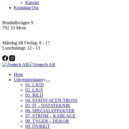
Kassan
Kontakta Oss
Addres
Brudtallsvägen 9
792 33 Mora
Öppettider
Måndag till Fredag: 8 - 17
Lunchstängt: 12 - 13
Hem
Uthyrningslager
01. LJUD
02. LJUS
03. BILD
04. STATIV-SCEN-TROSS
05. IT – DATATEKNIK
06. SPECIALEFFEKTER
07. STRÖM – KABLAGE
08. TYGER – DEKOR
09. ÖVRIGT