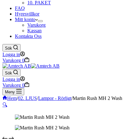
10. PAKET
FAQ
Hyresvillkor
Mitt konto
Varukorg
Kassan
Kontakta Oss
Sök
Logga in
Varukorg
0
Sök
Logga in
Varukorg
0
Meny
Hem
/
02. LJUS
/
Lampor - Rörligt
/
Martin Rush MH 2 Wash
🔍