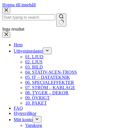
Hoppa till innehåll
Inga resultat
Hem
Uthyrningslager
01. LJUD
02. LJUS
03. BILD
04. STATIV-SCEN-TROSS
05. IT – DATATEKNIK
06. SPECIALEFFEKTER
07. STRÖM – KABLAGE
08. TYGER – DEKOR
09. ÖVRIGT
10. PAKET
FAQ
Hyresvillkor
Mitt konto
Varukorg