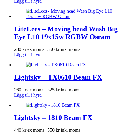
Lägg till i hyra
LiteLees – Moving head Wash Big
Eye L10 19x15w RGBW Osram
280
kr
ex moms |
350
kr
inkl moms
Lägg till i hyra
Lightsky – TX0610 Beam FX
260
kr
ex moms |
325
kr
inkl moms
Lägg till i hyra
Lightsky – 1810 Beam FX
440
kr
ex moms |
550
kr
inkl moms