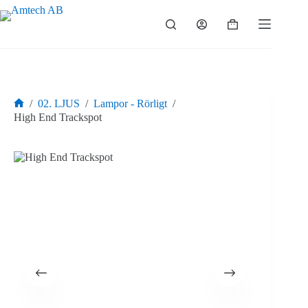
Hoppa
till
Varukorg
innehåll
/
02. LJUS
/
Lampor - Rörligt
/
Hem
High End Trackspot