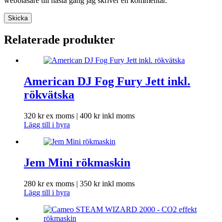
webbläsare till nästa gång jag skriver en kommentar.
Skicka
Relaterade produkter
American DJ Fog Fury Jett inkl.
rökvätska
320
kr
ex moms |
400
kr
inkl moms
Lägg till i hyra
Jem Mini rökmaskin
280
kr
ex moms |
350
kr
inkl moms
Lägg till i hyra