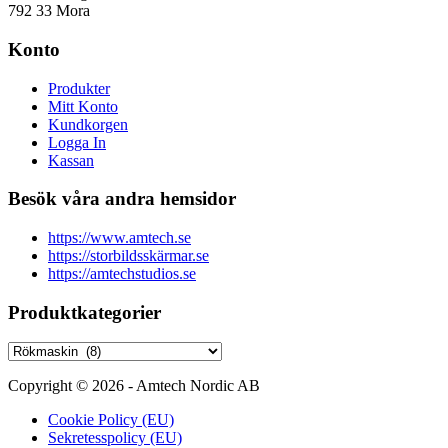
792 33 Mora
Konto
Produkter
Mitt Konto
Kundkorgen
Logga In
Kassan
Besök våra andra hemsidor
https://www.amtech.se
https://storbildsskärmar.se
https://amtechstudios.se
Produktkategorier
Copyright © 2026 - Amtech Nordic AB
Cookie Policy (EU)
Sekretesspolicy (EU)