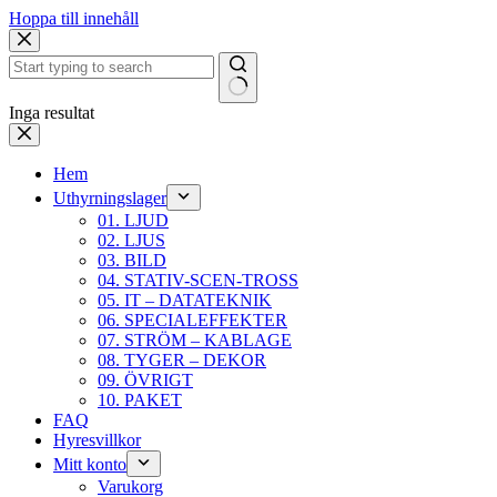
Hoppa till innehåll
Inga resultat
Hem
Uthyrningslager
01. LJUD
02. LJUS
03. BILD
04. STATIV-SCEN-TROSS
05. IT – DATATEKNIK
06. SPECIALEFFEKTER
07. STRÖM – KABLAGE
08. TYGER – DEKOR
09. ÖVRIGT
10. PAKET
FAQ
Hyresvillkor
Mitt konto
Varukorg