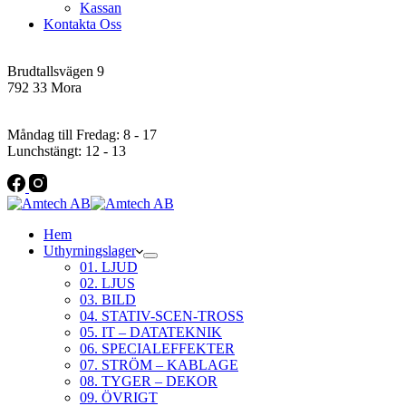
Kassan
Kontakta Oss
Addres
Brudtallsvägen 9
792 33 Mora
Öppettider
Måndag till Fredag: 8 - 17
Lunchstängt: 12 - 13
Hem
Uthyrningslager
01. LJUD
02. LJUS
03. BILD
04. STATIV-SCEN-TROSS
05. IT – DATATEKNIK
06. SPECIALEFFEKTER
07. STRÖM – KABLAGE
08. TYGER – DEKOR
09. ÖVRIGT