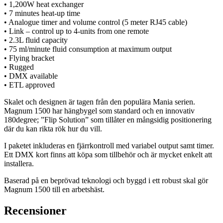
• 1,200W heat exchanger
• 7 minutes heat-up time
• Analogue timer and volume control (5 meter RJ45 cable)
• Link – control up to 4-units from one remote
• 2.3L fluid capacity
• 75 ml/minute fluid consumption at maximum output
• Flying bracket
• Rugged
• DMX available
• ETL approved
Skalet och designen är tagen från den populära Mania serien.
Magnum 1500 har hängbygel som standard och en innovativ
180degree; ”Flip Solution” som tillåter en mångsidig positionering
där du kan rikta rök hur du vill.
I paketet inkluderas en fjärrkontroll med variabel output samt timer.
Ett DMX kort finns att köpa som tillbehör och är mycket enkelt att
installera.
Baserad på en beprövad teknologi och byggd i ett robust skal gör
Magnum 1500 till en arbetshäst.
Recensioner