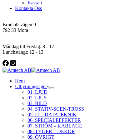
Kassan
Kontakta Oss
Addres
Brudtallsvägen 9
792 33 Mora
Öppettider
Måndag till Fredag: 8 - 17
Lunchstängt: 12 - 13
Hem
Uthyrningslager
01. LJUD
02. LJUS
03. BILD
04. STATIV-SCEN-TROSS
05. IT – DATATEKNIK
06. SPECIALEFFEKTER
07. STRÖM – KABLAGE
08. TYGER – DEKOR
09. ÖVRIGT