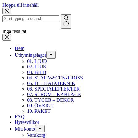
Hoppa till innehåll
Inga resultat
Hem
Uthyrningslager
01. LJUD
02. LJUS
03. BILD
04. STATIV-SCEN-TROSS
05. IT – DATATEKNIK
06. SPECIALEFFEKTER
07. STRÖM – KABLAGE
08. TYGER – DEKOR
09. ÖVRIGT
10. PAKET
FAQ
Hyresvillkor
Mitt konto
Varukorg