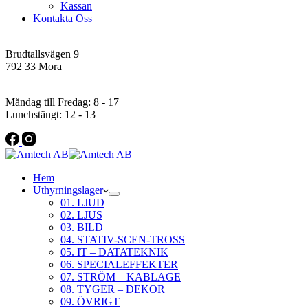
Kassan
Kontakta Oss
Addres
Brudtallsvägen 9
792 33 Mora
Öppettider
Måndag till Fredag: 8 - 17
Lunchstängt: 12 - 13
Hem
Uthyrningslager
01. LJUD
02. LJUS
03. BILD
04. STATIV-SCEN-TROSS
05. IT – DATATEKNIK
06. SPECIALEFFEKTER
07. STRÖM – KABLAGE
08. TYGER – DEKOR
09. ÖVRIGT