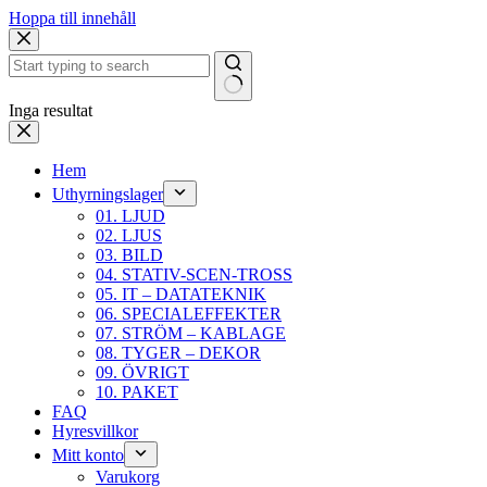
Hoppa till innehåll
Inga resultat
Hem
Uthyrningslager
01. LJUD
02. LJUS
03. BILD
04. STATIV-SCEN-TROSS
05. IT – DATATEKNIK
06. SPECIALEFFEKTER
07. STRÖM – KABLAGE
08. TYGER – DEKOR
09. ÖVRIGT
10. PAKET
FAQ
Hyresvillkor
Mitt konto
Varukorg