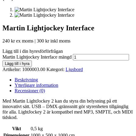
Martin Lightjockey Interface
240
kr
ex moms |
300
kr
inkl moms
Lägg till i din hyresförförfrågan
Martin Lightjockey Interface mängd
Lägg till i hyra
Artikelnr:
1000003.00
Kategori:
Ljusbord
Beskrivning
Ytterligare information
Recensioner (0)
Med Martin LightJockey 2 kan du styra din belysning på ett
innovativt sätt. USB – DMX-gränssnitt gör styrenheten tillgänglig
för alla. LightJockey 2 är kompatibel med MP3, SMPTE, och MIDI
tidskod.
Vikt
0,5 kg
Dimensioner
1000 × 500 × 1000 cm