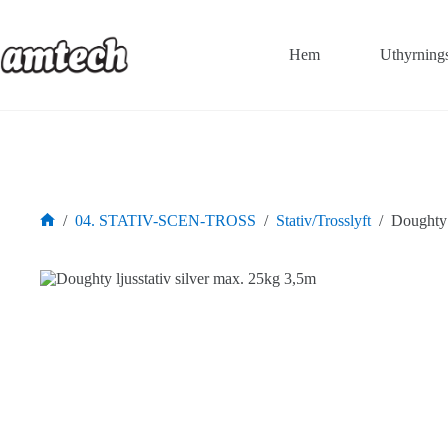
Hoppa
till
innehåll
Hem
Uthyrning
/
04. STATIV-SCEN-TROSS
/
Stativ/Trosslyft
/
Doughty 
Hem