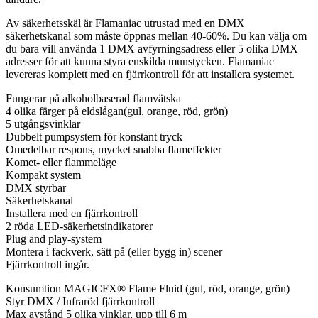
Av säkerhetsskäl är Flamaniac utrustad med en DMX
säkerhetskanal som måste öppnas mellan 40-60%. Du kan välja om
du bara vill använda 1 DMX avfyrningsadress eller 5 olika DMX
adresser för att kunna styra enskilda munstycken. Flamaniac
levereras komplett med en fjärrkontroll för att installera systemet.
Fungerar på alkoholbaserad flamvätska
4 olika färger på eldslågan(gul, orange, röd, grön)
5 utgångsvinklar
Dubbelt pumpsystem för konstant tryck
Omedelbar respons, mycket snabba flameffekter
Komet- eller flammeläge
Kompakt system
DMX styrbar
Säkerhetskanal
Installera med en fjärrkontroll
2 röda LED-säkerhetsindikatorer
Plug and play-system
Montera i fackverk, sätt på (eller bygg in) scener
Fjärrkontroll ingår.
Konsumtion MAGICFX® Flame Fluid (gul, röd, orange, grön)
Styr DMX / Infraröd fjärrkontroll
Max avstånd 5 olika vinklar, upp till 6 m