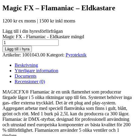
Magic FX – Flamaniac – Eldkastare
1200
kr
ex moms |
1500
kr
inkl moms
Lägg till i din hyresförförfrågan
Magic FX - Flamaniac - Eldkastare mängd
Lägg till i hyra
Artikelnr:
1001043.00
Kategori:
Pyroteknik
Beskrivning
Ytterligare information
Documents
Recensioner (0)
MAGICFX® Flamaniac är en unik flamenhet som producerar
färgade lågor i 5 olika riktningar upp till 6m. Systemet behöver inga
gas- eller externa tryckkärl. Det är ett plug and play-system.
Aggregatet arbetar med speciell flamvätska som finns i gult, blått,
grönt och rött. Med 1 burk på 2,5L kan du producera ca 300 lågor.
Flamaniac är DMX-styrbar, designad för professionell användning
och utrustad med europeiska komponenter av bästa kvalitet för 200
% tillförlitlighet. Flamaniacen använder 5 olika ventiler och 1
tändare.