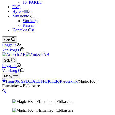
10. PAKET
FAQ
Hyresvillkor
Mitt konto
Varukorg
Kassan
Kontakta Oss
Sök
Logga in
Varukorg
0
Sök
Logga in
Varukorg
0
Meny
Hem
/
06. SPECIALEFFEKTER
/
Pyroteknik
/
Magic FX –
Flamaniac – Eldkastare
🔍