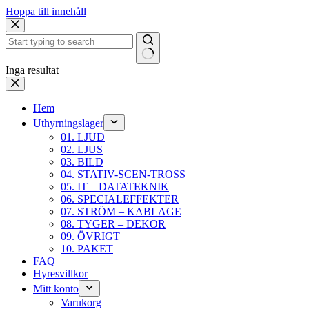
Hoppa till innehåll
Inga resultat
Hem
Uthyrningslager
01. LJUD
02. LJUS
03. BILD
04. STATIV-SCEN-TROSS
05. IT – DATATEKNIK
06. SPECIALEFFEKTER
07. STRÖM – KABLAGE
08. TYGER – DEKOR
09. ÖVRIGT
10. PAKET
FAQ
Hyresvillkor
Mitt konto
Varukorg