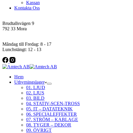
Kassan
Kontakta Oss
Addres
Brudtallsvägen 9
792 33 Mora
Öppettider
Måndag till Fredag: 8 - 17
Lunchstängt: 12 - 13
Hem
Uthyrningslager
01. LJUD
02. LJUS
03. BILD
04. STATIV-SCEN-TROSS
05. IT – DATATEKNIK
06. SPECIALEFFEKTER
07. STRÖM – KABLAGE
08. TYGER – DEKOR
09. ÖVRIGT