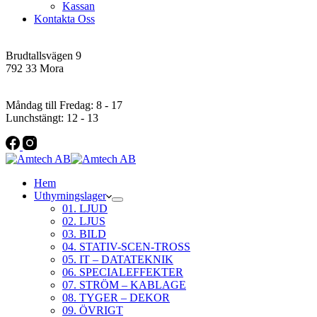
Kassan
Kontakta Oss
Addres
Brudtallsvägen 9
792 33 Mora
Öppettider
Måndag till Fredag: 8 - 17
Lunchstängt: 12 - 13
Hem
Uthyrningslager
01. LJUD
02. LJUS
03. BILD
04. STATIV-SCEN-TROSS
05. IT – DATATEKNIK
06. SPECIALEFFEKTER
07. STRÖM – KABLAGE
08. TYGER – DEKOR
09. ÖVRIGT