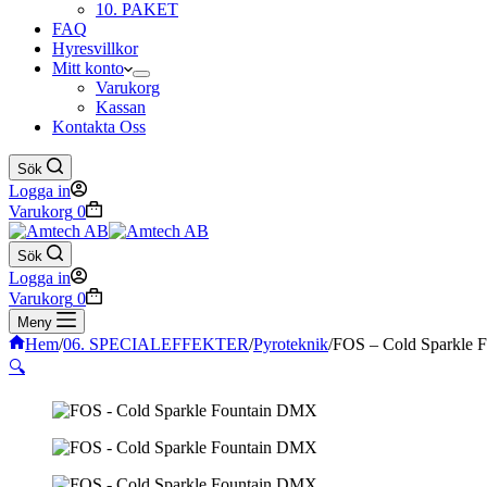
10. PAKET
FAQ
Hyresvillkor
Mitt konto
Varukorg
Kassan
Kontakta Oss
Sök
Logga in
Varukorg
0
Sök
Logga in
Varukorg
0
Meny
Hem
/
06. SPECIALEFFEKTER
/
Pyroteknik
/
FOS – Cold Sparkle 
🔍