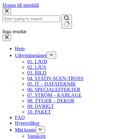
Hoppa till innehåll
Inga resultat
Hem
Uthyrningslager
01. LJUD
02. LJUS
03. BILD
04. STATIV-SCEN-TROSS
05. IT – DATATEKNIK
06. SPECIALEFFEKTER
07. STRÖM – KABLAGE
08. TYGER – DEKOR
09. ÖVRIGT
10. PAKET
FAQ
Hyresvillkor
Mitt konto
Varukorg