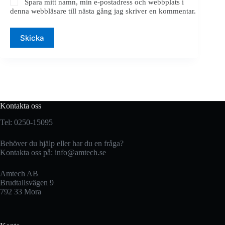
Spara mitt namn, min e-postadress och webbplats i
denna webbläsare till nästa gång jag skriver en kommentar.
Skicka
Kontakta oss
Tel: 0250-15095
Behöver du hjälp eller har du en fråga?
Kontakta oss på:
info@amtech.se
Amtech AB
Brudtallsvägen 9
792 33 Mora