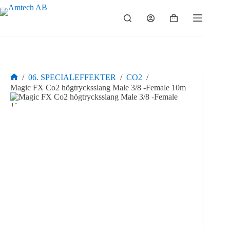
Hoppa
till
Varukorg
innehåll
/
06. SPECIALEFFEKTER
/
CO2
/
Hem
Magic FX Co2 högtrycksslang Male 3/8 -Female 10m