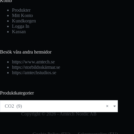
Konto
Produkter
Mitt Konto
Kundkorgen
Logga In
Kassan
Besök våra andra hemsidor
https://www.amtech.se
https://storbildsskärmar.se
https://amtechstudios.se
Produktkategorier
CO2 (9)
×
Copyright © 2026 - Amtech Nordic AB