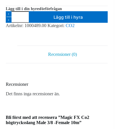
Lägg till i din hyresförförfrågan
Magic
Lägg till i hyra
FX
Co2
Artikelnr:
1000489.00
Kategori:
CO2
högtrycksslang
Male
3/8
-
Female
10m
Recensioner (0)
mängd
Recensioner
Det finns inga recensioner än.
Bli först med att recensera ”Magic FX Co2
högtrycksslang Male 3/8 -Female 10m”