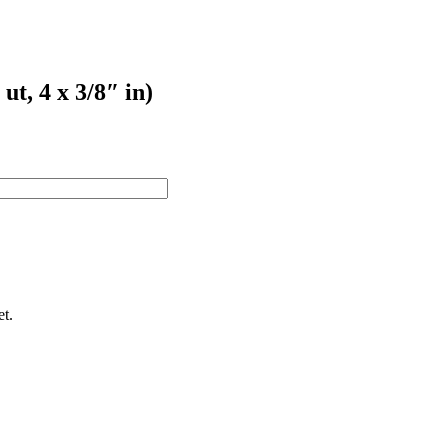
t, 4 x 3/8″ in)
et.