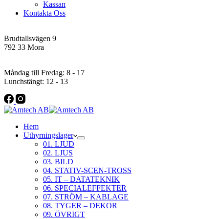
Kassan
Kontakta Oss
Addres
Brudtallsvägen 9
792 33 Mora
Öppettider
Måndag till Fredag: 8 - 17
Lunchstängt: 12 - 13
Hem
Uthyrningslager
01. LJUD
02. LJUS
03. BILD
04. STATIV-SCEN-TROSS
05. IT – DATATEKNIK
06. SPECIALEFFEKTER
07. STRÖM – KABLAGE
08. TYGER – DEKOR
09. ÖVRIGT