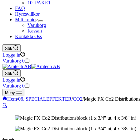
10. PAKET
FAQ
Hyresvillkor
Mitt konto
Varukorg
Kassan
Kontakta Oss
Sök
Logga in
Varukorg
0
Sök
Logga in
Varukorg
0
Meny
Hem
/
06. SPECIALEFFEKTER
/
CO2
/
Magic FX Co2 Distributionsbl
🔍