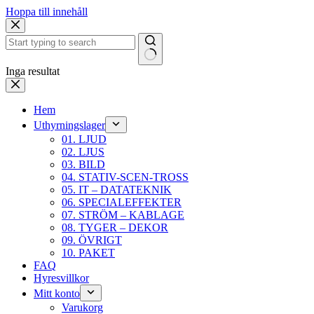
Hoppa till innehåll
Inga resultat
Hem
Uthyrningslager
01. LJUD
02. LJUS
03. BILD
04. STATIV-SCEN-TROSS
05. IT – DATATEKNIK
06. SPECIALEFFEKTER
07. STRÖM – KABLAGE
08. TYGER – DEKOR
09. ÖVRIGT
10. PAKET
FAQ
Hyresvillkor
Mitt konto
Varukorg