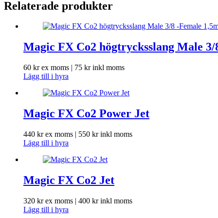
Relaterade produkter
Magic FX Co2 högtrycksslang Male 3/
60
kr
ex moms |
75
kr
inkl moms
Lägg till i hyra
Magic FX Co2 Power Jet
440
kr
ex moms |
550
kr
inkl moms
Lägg till i hyra
Magic FX Co2 Jet
320
kr
ex moms |
400
kr
inkl moms
Lägg till i hyra