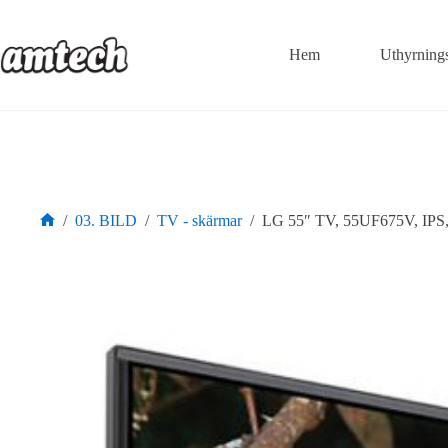
Hoppa
till
innehåll
Hem
Uthyrning
/
03. BILD
/
TV - skärmar
/
LG 55″ TV, 55UF675V, IPS,
Hem