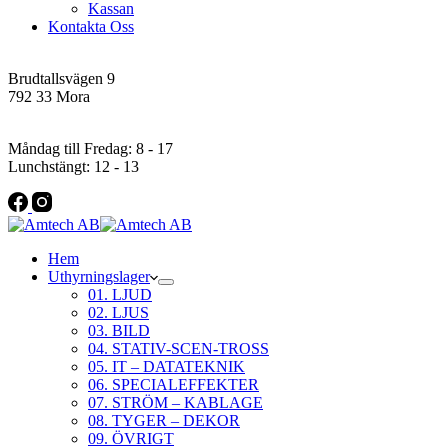
Kassan
Kontakta Oss
Addres
Brudtallsvägen 9
792 33 Mora
Öppettider
Måndag till Fredag: 8 - 17
Lunchstängt: 12 - 13
Hem
Uthyrningslager
01. LJUD
02. LJUS
03. BILD
04. STATIV-SCEN-TROSS
05. IT – DATATEKNIK
06. SPECIALEFFEKTER
07. STRÖM – KABLAGE
08. TYGER – DEKOR
09. ÖVRIGT