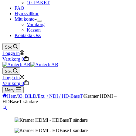
10. PAKET
FAQ
Hyresvillkor
Mitt konto
Varukorg
Kassan
Kontakta Oss
Sök
Logga in
Varukorg
0
Sök
Logga in
Varukorg
0
Meny
Hem
/
03. BILD
/
Ext. / NDI / HD-BaseT
/
Kramer HDMI –
HDBaseT sändare
🔍