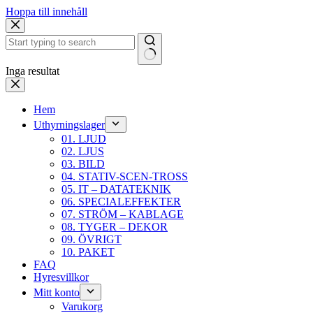
Hoppa till innehåll
Inga resultat
Hem
Uthyrningslager
01. LJUD
02. LJUS
03. BILD
04. STATIV-SCEN-TROSS
05. IT – DATATEKNIK
06. SPECIALEFFEKTER
07. STRÖM – KABLAGE
08. TYGER – DEKOR
09. ÖVRIGT
10. PAKET
FAQ
Hyresvillkor
Mitt konto
Varukorg