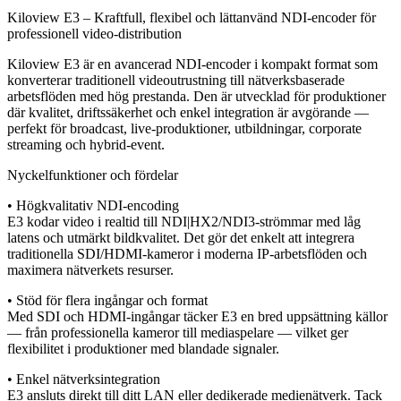
Kiloview E3 – Kraftfull, flexibel och lättanvänd NDI-encoder för
professionell video-distribution
Kiloview E3 är en avancerad NDI-encoder i kompakt format som
konverterar traditionell videoutrustning till nätverksbaserade
arbetsflöden med hög prestanda. Den är utvecklad för produktioner
där kvalitet, driftssäkerhet och enkel integration är avgörande —
perfekt för broadcast, live-produktioner, utbildningar, corporate
streaming och hybrid-event.
Nyckelfunktioner och fördelar
• Högkvalitativ NDI-encoding
E3 kodar video i realtid till NDI|HX2/NDI3-strömmar med låg
latens och utmärkt bildkvalitet. Det gör det enkelt att integrera
traditionella SDI/HDMI-kameror i moderna IP-arbetsflöden och
maximera nätverkets resurser.
• Stöd för flera ingångar och format
Med SDI och HDMI-ingångar täcker E3 en bred uppsättning källor
— från professionella kameror till mediaspelare — vilket ger
flexibilitet i produktioner med blandade signaler.
• Enkel nätverksintegration
E3 ansluts direkt till ditt LAN eller dedikerade medienätverk. Tack