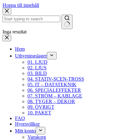
Hoppa till innehåll
Inga resultat
Hem
Uthyrningslager
01. LJUD
02. LJUS
03. BILD
04. STATIV-SCEN-TROSS
05. IT – DATATEKNIK
06. SPECIALEFFEKTER
07. STRÖM – KABLAGE
08. TYGER – DEKOR
09. ÖVRIGT
10. PAKET
FAQ
Hyresvillkor
Mitt konto
Varukorg