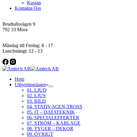
Kassan
Kontakta Oss
Addres
Brudtallsvägen 9
792 33 Mora
Öppettider
Måndag till Fredag: 8 - 17
Lunchstängt: 12 - 13
Hem
Uthyrningslager
01. LJUD
02. LJUS
03. BILD
04. STATIV-SCEN-TROSS
05. IT – DATATEKNIK
06. SPECIALEFFEKTER
07. STRÖM – KABLAGE
08. TYGER – DEKOR
09. ÖVRIGT