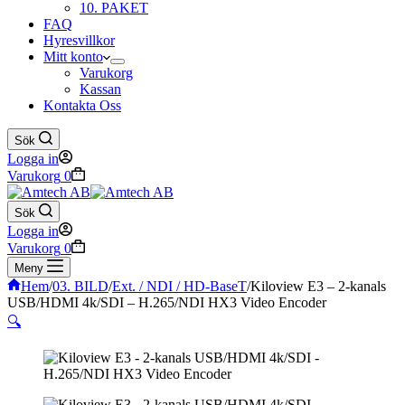
10. PAKET
FAQ
Hyresvillkor
Mitt konto
Varukorg
Kassan
Kontakta Oss
Sök
Logga in
Varukorg
0
Sök
Logga in
Varukorg
0
Meny
Hem
/
03. BILD
/
Ext. / NDI / HD-BaseT
/
Kiloview E3 – 2-kanals
USB/HDMI 4k/SDI – H.265/NDI HX3 Video Encoder
🔍