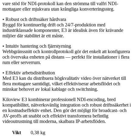
vare stöd för NDI-protokoll kan den strömma till valfri NDI-
mottagare eller mjukvara utan krångliga konverteringssteg.
• Robust och driftssäker hårdvara
Byggd för kontinuerlig drift och 24/7-produktion med
industriklassade komponenter, E3 är idealisk även för krävande
miljöer där stabilitet är ett måste.
• Intuitiv hantering och fjärrstyrning
Webbgränssnitt och kontrollprotokoll gör det enkelt att konfigurera
och övervaka enheten på distans — perfekt för installationer i flera
rum eller serverrum.
• Effektiv arbetsdistribution
Med E3 kan du distribuera högkvalitativ video över nätverket till
flera mottagare samtidigt, vilket effektiviserar arbetsflödet och
minskar behovet av lokal kablage och switchning.
Kiloview E3 kombinerar professionell NDI-encoding, bred
kompatibilitet, nätverksvänlig integration och robust driftssäkerhet i
en kostnadseffektiv enhet. Den gör det möjligt för broadcast- och
AV-proffs att snabbt och effektivt transformera befintlig
videoutrustning till moderna, skalbara IP-arbetsflöden.
Vikt
0,38 kg