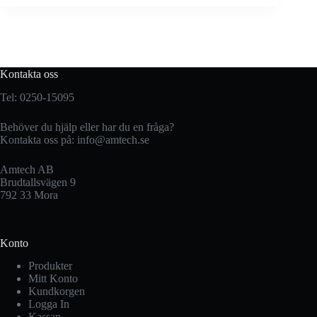
Kontakta oss
Tel: 0250-15095
Behöver du hjälp eller har du en fråga?
Kontakta oss på:
info@amtech.se
Amtech AB
Brudtallsvägen 9
792 33 Mora
Konto
Produkter
Mitt Konto
Kundkorgen
Logga In
Kassan