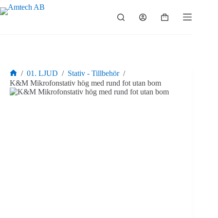
Hoppa
till
Varukorg
innehåll
/
01. LJUD
/
Stativ - Tillbehör
/
Hem
K&M Mikrofonstativ hög med rund fot utan bom