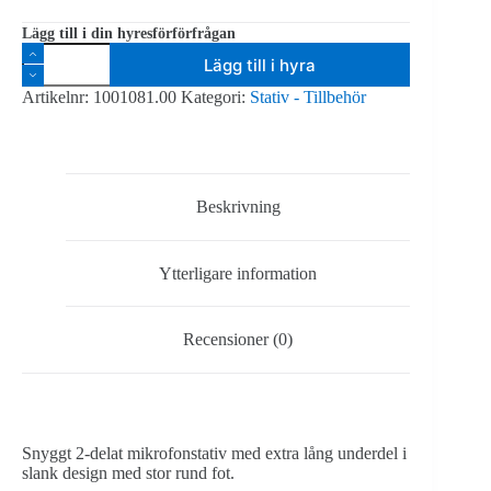
Lägg till i din hyresförförfrågan
K&M
Lägg till i hyra
Mikrofonstativ
hög
Artikelnr:
1001081.00
Kategori:
Stativ - Tillbehör
med
rund
fot
utan
bom
mängd
Beskrivning
Ytterligare information
Recensioner (0)
Snyggt 2-delat mikrofonstativ med extra lång underdel i
slank design med stor rund fot.