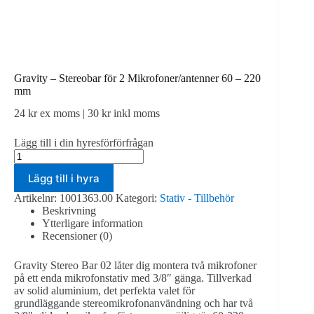
Gravity – Stereobar för 2 Mikrofoner/antenner 60 – 220
mm
24
kr
ex moms |
30
kr
inkl moms
Lägg till i din hyresförförfrågan
Gravity
-
Lägg till i hyra
Stereobar
för
Artikelnr:
1001363.00
Kategori:
Stativ - Tillbehör
2
Beskrivning
Mikrofoner/antenner
Ytterligare information
60
Recensioner (0)
-
220
mm
Gravity Stereo Bar 02 låter dig montera två mikrofoner
mängd
på ett enda mikrofonstativ med 3/8″ gänga. Tillverkad
av solid aluminium, det perfekta valet för
grundläggande stereomikrofonanvändning och har två