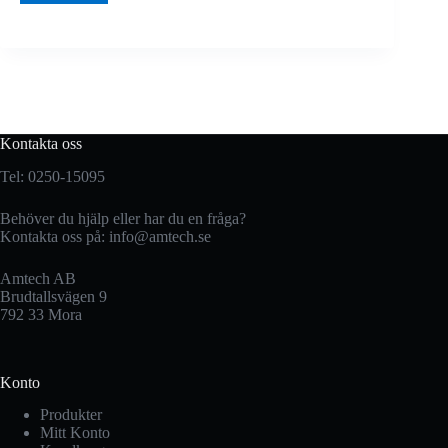
Kontakta oss
Tel: 0250-15095
Behöver du hjälp eller har du en fråga?
Kontakta oss på:
info@amtech.se
Amtech AB
Brudtallsvägen 9
792 33 Mora
Konto
Produkter
Mitt Konto