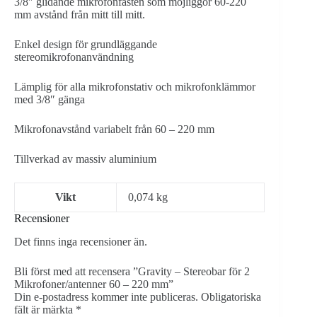
3/8″ glidande mikrofonfästen som möjliggör 60-220
mm avstånd från mitt till mitt.
Enkel design för grundläggande
stereomikrofonanvändning
Lämplig för alla mikrofonstativ och mikrofonklämmor
med 3/8″ gänga
Mikrofonavstånd variabelt från 60 – 220 mm
Tillverkad av massiv aluminium
Vikt
0,074 kg
Recensioner
Det finns inga recensioner än.
Bli först med att recensera ”Gravity – Stereobar för 2
Mikrofoner/antenner 60 – 220 mm”
Din e-postadress kommer inte publiceras.
Obligatoriska
fält är märkta
*