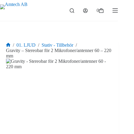
Hoppa
till
0
Varukorg
innehåll
/
01. LJUD
/
Stativ - Tillbehör
/
Hem
Gravity – Stereobar för 2 Mikrofoner/antenner 60 – 220
mm