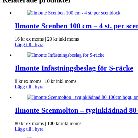
Ilmonte Scenben 100 cm – 4 st. per sce
16
kr
ex moms |
20
kr
inkl moms
Lägg till i hyra
Ilmonte Infästningsbeslag för S-räcke
8
kr
ex moms |
10
kr
inkl moms
Lägg till i hyra
Ilmonte Scenmolton – tyginklädnad 80-
80
kr
ex moms |
100
kr
inkl moms
Lägg till i hyra