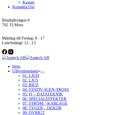
Kassan
Kontakta Oss
Addres
Brudtallsvägen 9
792 33 Mora
Öppettider
Måndag till Fredag: 8 - 17
Lunchstängt: 12 - 13
Hem
Uthyrningslager
01. LJUD
02. LJUS
03. BILD
04. STATIV-SCEN-TROSS
05. IT – DATATEKNIK
06. SPECIALEFFEKTER
07. STRÖM – KABLAGE
08. TYGER – DEKOR
09. ÖVRIGT