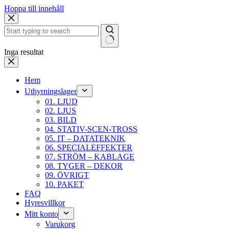
Hoppa till innehåll
Inga resultat
Hem
Uthyrningslager
01. LJUD
02. LJUS
03. BILD
04. STATIV-SCEN-TROSS
05. IT – DATATEKNIK
06. SPECIALEFFEKTER
07. STRÖM – KABLAGE
08. TYGER – DEKOR
09. ÖVRIGT
10. PAKET
FAQ
Hyresvillkor
Mitt konto
Varukorg