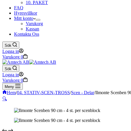
10. PAKET
FAQ
Hyresvillkor
Mitt konto
Varukorg
Kassan
Kontakta Oss
Sök
Logga in
Varukorg
0
Sök
Logga in
Varukorg
0
Meny
Hem
/
04. STATIV-SCEN-TROSS
/
Scen - Delar
/
Ilmonte Scenben 90
🔍