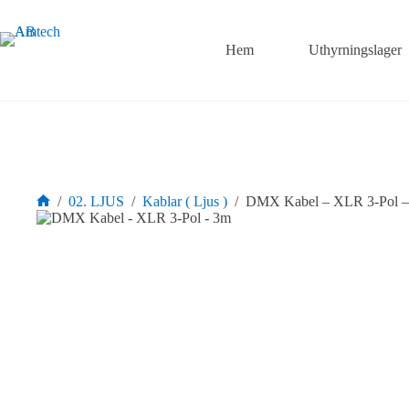
Hoppa
till
innehåll
Hem
Uthyrningslager
/
02. LJUS
/
Kablar ( Ljus )
/
DMX Kabel – XLR 3-Pol 
Hem