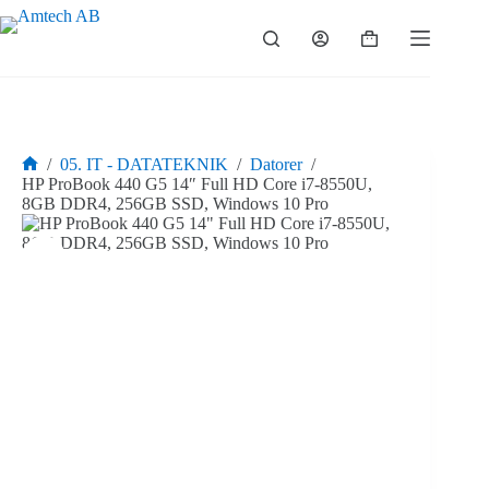
Hoppa
till
Varukorg
innehåll
/
05. IT - DATATEKNIK
/
Datorer
/
Hem
HP ProBook 440 G5 14″ Full HD Core i7-8550U,
8GB DDR4, 256GB SSD, Windows 10 Pro