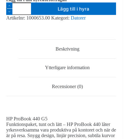
HP
Lägg till i hyra
ProBook
440
Artikelnr:
1000653.00
Kategori:
Datorer
G5
14"
Full
HD
Core
i7-
Beskrivning
8550U,
8GB
DDR4,
Ytterligare information
256GB
SSD,
Windows
10
Recensioner (0)
Pro
mängd
HP ProBook 440 G5
Funktionspaket, tunt och lätt – HP ProBook 440 låter
yrkesverksamma vara produktiva på kontoret och när de
är på resa. Snygg design, linjär precision, subtila kurvor