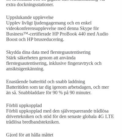
extra dockningsstationer.
Uppslukande upplevelse
Upplev livligt ljudengagemang och en enkel
videokonferensupplevelse med denna Skype för
Business™-certifierade HP ProBook 440 med Audio
Boost och HP brusreducering.
Skydda dina data med flerstegsautentisering
Stärk säkerheten genom att använda
flerstegsautentisering, inklusive fingeravtryck och
ansiktsigenkänning.
Enastående batteritid och snabb laddning
Batteritiden som tar dig igenom arbetsdagen, och mer
än så. Snabbladdare för 90 % på 90 minuter.
Förbli uppkopplad
Förbli uppkopplad med den självreparerande trådlösa
drivertekniken och stöd för den senaste globala 4G LTE
trådlösa bredbandstekniken.
Gjord för att hålla måttet