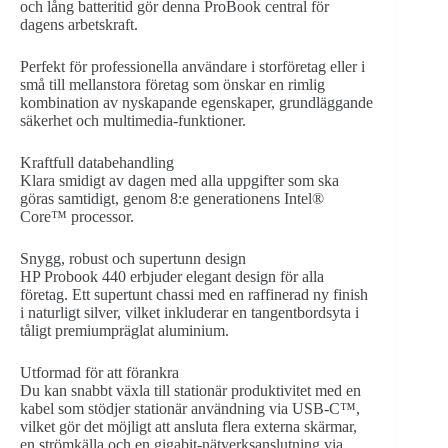
och lång batteritid gör denna ProBook central för
dagens arbetskraft.
Perfekt för professionella användare i storföretag eller i
små till mellanstora företag som önskar en rimlig
kombination av nyskapande egenskaper, grundläggande
säkerhet och multimedia-funktioner.
Kraftfull databehandling
Klara smidigt av dagen med alla uppgifter som ska
göras samtidigt, genom 8:e generationens Intel®
Core™ processor.
Snygg, robust och supertunn design
HP Probook 440 erbjuder elegant design för alla
företag. Ett supertunt chassi med en raffinerad ny finish
i naturligt silver, vilket inkluderar en tangentbordsyta i
tåligt premiumpräglat aluminium.
Utformad för att förankra
Du kan snabbt växla till stationär produktivitet med en
kabel som stödjer stationär användning via USB-C™,
vilket gör det möjligt att ansluta flera externa skärmar,
en strömkälla och en gigabit-nätverksanslutning via