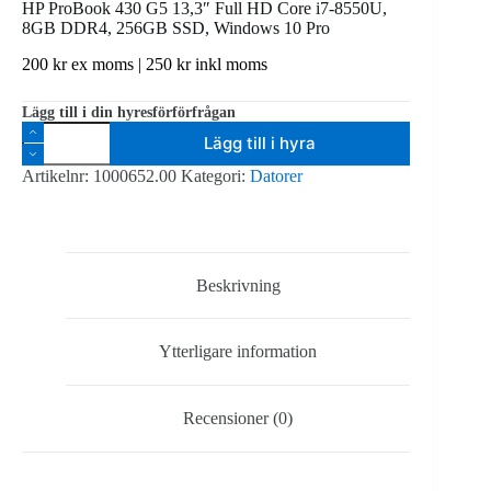
HP ProBook 430 G5 13,3″ Full HD Core i7-8550U,
8GB DDR4, 256GB SSD, Windows 10 Pro
200
kr
ex moms |
250
kr
inkl moms
Lägg till i din hyresförförfrågan
HP
Lägg till i hyra
ProBook
430
Artikelnr:
1000652.00
Kategori:
Datorer
G5
13,3"
Full
HD
Core
i7-
Beskrivning
8550U,
8GB
DDR4,
Ytterligare information
256GB
SSD,
Windows
10
Recensioner (0)
Pro
mängd