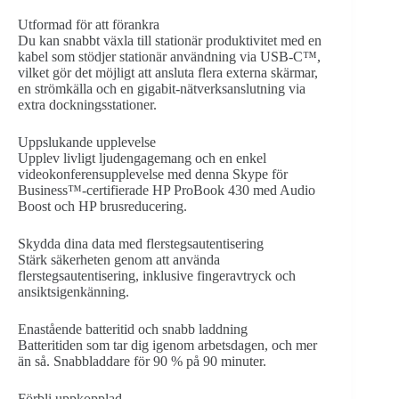
Utformad för att förankra
Du kan snabbt växla till stationär produktivitet med en
kabel som stödjer stationär användning via USB-C™,
vilket gör det möjligt att ansluta flera externa skärmar,
en strömkälla och en gigabit-nätverksanslutning via
extra dockningsstationer.
Uppslukande upplevelse
Upplev livligt ljudengagemang och en enkel
videokonferensupplevelse med denna Skype för
Business™-certifierade HP ProBook 430 med Audio
Boost och HP brusreducering.
Skydda dina data med flerstegsautentisering
Stärk säkerheten genom att använda
flerstegsautentisering, inklusive fingeravtryck och
ansiktsigenkänning.
Enastående batteritid och snabb laddning
Batteritiden som tar dig igenom arbetsdagen, och mer
än så. Snabbladdare för 90 % på 90 minuter.
Förbli uppkopplad