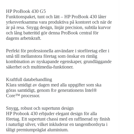
HP ProBook 430 G5
Funktionspaket, tunt och lätt – HP ProBook 430 låter
yrkesverksamma vara produktiva på kontoret och när de
är på resa. Snygg design, linjär precision, subtila kurvor
och lång batteritid gör denna ProBook central för
dagens arbetskraft.
Perfekt för professionella användare i storföretag eller i
små till mellanstora företag som önskar en rimlig
kombination av nyskapande egenskaper, grundläggande
säkerhet och multimedia-funktioner.
Kraftfull databehandling
Klara smidigt av dagen med alla uppgifter som ska
göras samtidigt, genom 8:e generationens Intel®
Core™ processor.
Snygg, robust och supertunn design
HP Probook 430 erbjuder elegant design för alla
företag. Ett supertunt chassi med en raffinerad ny finish
i naturligt silver, vilket inkluderar en tangentbordsyta i
tåligt premiumpräglat aluminium.