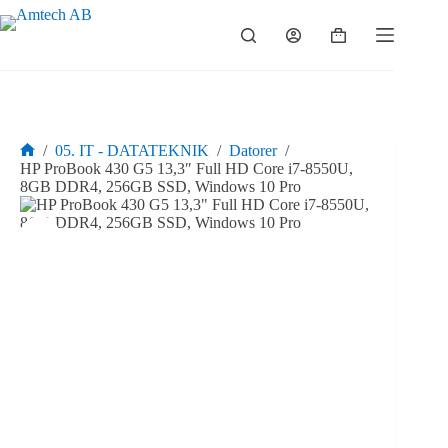
Hoppa
till
Varukorg
innehåll
/
05. IT - DATATEKNIK
/
Datorer
/
Hem
HP ProBook 430 G5 13,3″ Full HD Core i7-8550U,
8GB DDR4, 256GB SSD, Windows 10 Pro