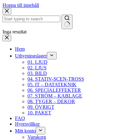
Hoppa till innehåll
Inga resultat
Hem
Uthyrningslager
01. LJUD
02. LJUS
03. BILD
04. STATIV-SCEN-TROSS
05. IT – DATATEKNIK
06. SPECIALEFFEKTER
07. STRÖM – KABLAGE
08. TYGER – DEKOR
09. ÖVRIGT
10. PAKET
FAQ
Hyresvillkor
Mitt konto
Varukorg