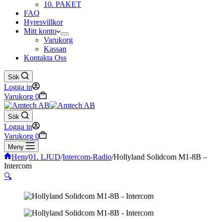
10. PAKET
FAQ
Hyresvillkor
Mitt konto
Varukorg
Kassan
Kontakta Oss
Sök
Logga in
Varukorg
0
Sök
Logga in
Varukorg
0
Meny
Hem
/
01. LJUD
/
Intercom-Radio
/
Hollyland Solidcom M1-8B –
Intercom
🔍