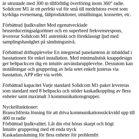
är utrustade med 300 m tillförlitlig överföring inom 360° radie.
Solidcom M1 är ett perfekt val för små till medelstora event som
kyrkliga evenemang, fältproduktioner, utställningar, konserter, etc.
Förbättrad ljudkvalitet Med egenutvecklade
brusreduceringsalgoritmer och en superbred frekvensrespons,
levererar Solidcom M1 autentiskt och förstklassigt ljud med
samplingshastighet på sändningsnivå.
Förbättrad driftupplevelse En integrerad panelantenn är inbäddad i
basstationen för enkel installation. Med minimalistisk knappdesign
ger beltpacks:en dig en intuitiv användarupplevelse. Dessutom kan
inställningar och gruppering av hela setet enkelt justeras via
basstation, APP eller via webb.
Förbättrad kapacitet Varje standard Solidcom M1-paket levereras
som standard med 8 beltpacks och stöder kaskadkoppling av flera
enheter samt maximalt 3 kommunikationsgrupper.
Nyckelfunktioner:
Branschförsta lösning för att driva kommunikationsräckvidd upp till
400 m radie
Förbättrad ljudkvalitet. Låt din röst höras skarpt och högt
Intuitiv gruppering med ett enda tryck
Kaskadanslutning för flera enheter för problemfri