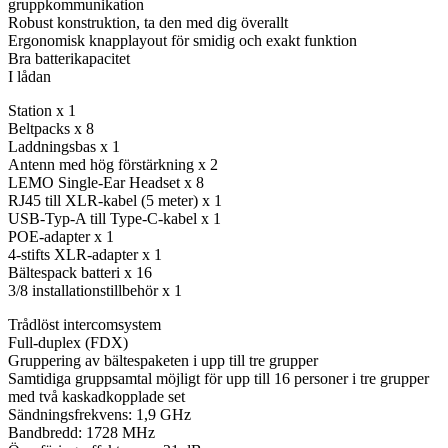
gruppkommunikation
Robust konstruktion, ta den med dig överallt
Ergonomisk knapplayout för smidig och exakt funktion
Bra batterikapacitet
I lådan
Station x 1
Beltpacks x 8
Laddningsbas x 1
Antenn med hög förstärkning x 2
LEMO Single-Ear Headset x 8
RJ45 till XLR-kabel (5 meter) x 1
USB-Typ-A till Type-C-kabel x 1
POE-adapter x 1
4-stifts XLR-adapter x 1
Bältespack batteri x 16
3/8 installationstillbehör x 1
Trådlöst intercomsystem
Full-duplex (FDX)
Gruppering av bältespaketen i upp till tre grupper
Samtidiga gruppsamtal möjligt för upp till 16 personer i tre grupper
med två kaskadkopplade set
Sändningsfrekvens: 1,9 GHz
Bandbredd: 1728 MHz