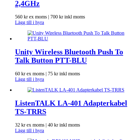
2,4GHz
560
kr
ex moms |
700
kr
inkl moms
Lägg till i hyra
Unity Wireless Bluetooth Push To
Talk Button PTT-BLU
60
kr
ex moms |
75
kr
inkl moms
Lägg till i hyra
ListenTALK LA-401 Adapterkabel
TS-TRRS
32
kr
ex moms |
40
kr
inkl moms
Lägg till i hyra