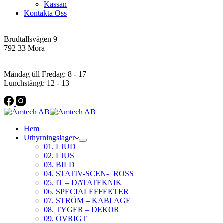
Kassan
Kontakta Oss
Addres
Brudtallsvägen 9
792 33 Mora
Öppettider
Måndag till Fredag: 8 - 17
Lunchstängt: 12 - 13
Hem
Uthyrningslager
01. LJUD
02. LJUS
03. BILD
04. STATIV-SCEN-TROSS
05. IT – DATATEKNIK
06. SPECIALEFFEKTER
07. STRÖM – KABLAGE
08. TYGER – DEKOR
09. ÖVRIGT