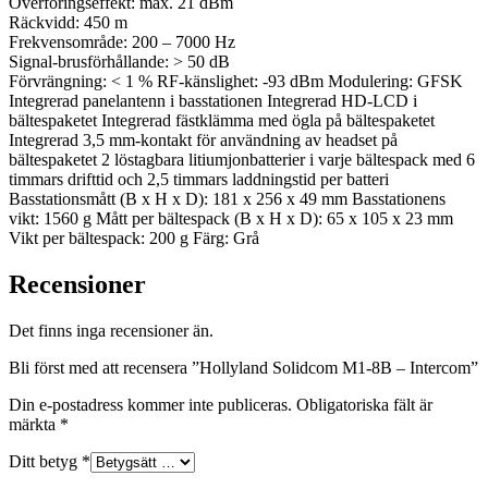
Överföringseffekt: max. 21 dBm
Räckvidd: 450 m
Frekvensområde: 200 – 7000 Hz
Signal-brusförhållande: > 50 dB
Förvrängning: < 1 % RF-känslighet: -93 dBm Modulering: GFSK
Integrerad panelantenn i basstationen Integrerad HD-LCD i
bältespaketet Integrerad fästklämma med ögla på bältespaketet
Integrerad 3,5 mm-kontakt för användning av headset på
bältespaketet 2 löstagbara litiumjonbatterier i varje bältespack med 6
timmars drifttid och 2,5 timmars laddningstid per batteri
Basstationsmått (B x H x D): 181 x 256 x 49 mm Basstationens
vikt: 1560 g Mått per bältespack (B x H x D): 65 x 105 x 23 mm
Vikt per bältespack: 200 g Färg: Grå
Recensioner
Det finns inga recensioner än.
Bli först med att recensera ”Hollyland Solidcom M1-8B – Intercom”
Din e-postadress kommer inte publiceras.
Obligatoriska fält är
märkta
*
Ditt betyg
*