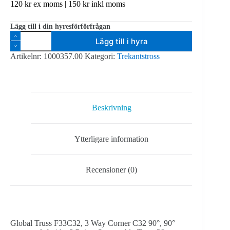
120
kr
ex moms |
150
kr
inkl moms
Lägg till i din hyresförförfrågan
Global
Lägg till i hyra
Truss
F33C32
Artikelnr:
1000357.00
Kategori:
Trekantstross
90°
3-
vägs
hörn
mängd
Beskrivning
Ytterligare information
Recensioner (0)
Global Truss F33C32, 3 Way Corner C32 90°, 90°