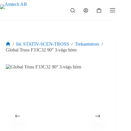
Hoppa
till
Varukorg
innehåll
/
04. STATIV-SCEN-TROSS
/
Trekantstross
/
Hem
Global Truss F33C32 90° 3-vägs hörn