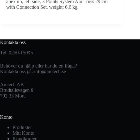
apex up, left side, 3 Points System Alu Truss 29 cm
with Connection Set, weight: 6,6 kg
Kontakta oss
Tel: 0250-15095
Behöver du hjälp eller har du en fråga?
Kontakta oss på:
info@amtech.se
Amtech AB
Brudtallsvägen 9
792 33 Mora
Konto
Produkter
Mitt Konto
Kundkorgen