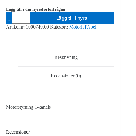
Lägg till i din hyresförförfrågan
CM
Lägg till i hyra
Pickle
motorstyrning
Artikelnr:
1000749.00
Kategori:
Motorlyft/spel
1
kanal
mängd
Beskrivning
Recensioner (0)
Motorstyrning 1-kanals
Recensioner