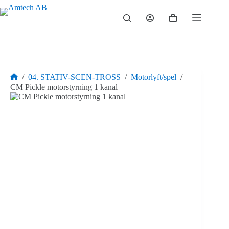
Hoppa
till
Varukorg
innehåll
/
04. STATIV-SCEN-TROSS
/
Motorlyft/spel
/
Hem
CM Pickle motorstyrning 1 kanal