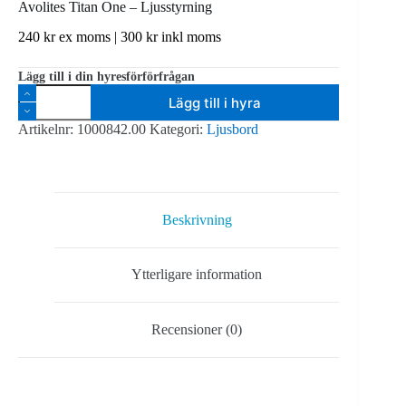
Avolites Titan One – Ljusstyrning
240
kr
ex moms |
300
kr
inkl moms
Lägg till i din hyresförförfrågan
Avolites
Lägg till i hyra
Titan
One
Artikelnr:
1000842.00
Kategori:
Ljusbord
-
Ljusstyrning
mängd
Beskrivning
Ytterligare information
Recensioner (0)