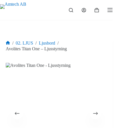
Hoppa
till
Varukorg
innehåll
/
02. LJUS
/
Ljusbord
/
Hem
Avolites Titan One – Ljusstyrning