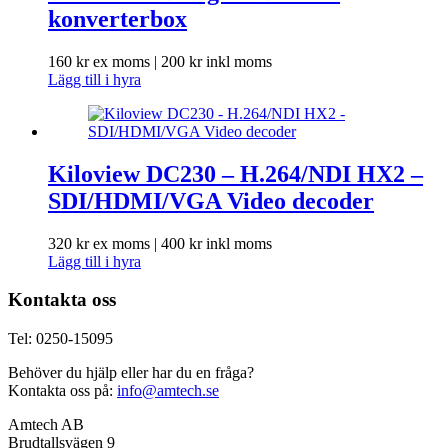
konverterbox
160
kr
ex moms |
200
kr
inkl moms
Lägg till i hyra
Kiloview DC230 – H.264/NDI HX2 –
SDI/HDMI/VGA Video decoder
320
kr
ex moms |
400
kr
inkl moms
Lägg till i hyra
Kontakta oss
Tel: 0250-15095
Behöver du hjälp eller har du en fråga?
Kontakta oss på:
info@amtech.se
Amtech AB
Brudtallsvägen 9