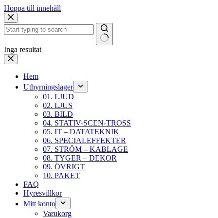
Hoppa till innehåll
Inga resultat
Hem
Uthyrningslager
01. LJUD
02. LJUS
03. BILD
04. STATIV-SCEN-TROSS
05. IT – DATATEKNIK
06. SPECIALEFFEKTER
07. STRÖM – KABLAGE
08. TYGER – DEKOR
09. ÖVRIGT
10. PAKET
FAQ
Hyresvillkor
Mitt konto
Varukorg