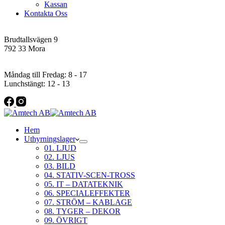
Kassan
Kontakta Oss
Addres
Brudtallsvägen 9
792 33 Mora
Öppettider
Måndag till Fredag: 8 - 17
Lunchstängt: 12 - 13
Hem
Uthyrningslager
01. LJUD
02. LJUS
03. BILD
04. STATIV-SCEN-TROSS
05. IT – DATATEKNIK
06. SPECIALEFFEKTER
07. STRÖM – KABLAGE
08. TYGER – DEKOR
09. ÖVRIGT