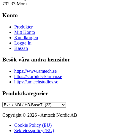
792 33 Mora
Konto
Produkter
Mitt Konto
Kundkorgen
Logga In
Kassan
Besök våra andra hemsidor
https://www.amtech.se
https://storbildsskärmar.se
https://amtechstudios.se
Produktkategorier
Copyright © 2026 - Amtech Nordic AB
Cookie Policy (EU)
Sekretesspolicy (EU)