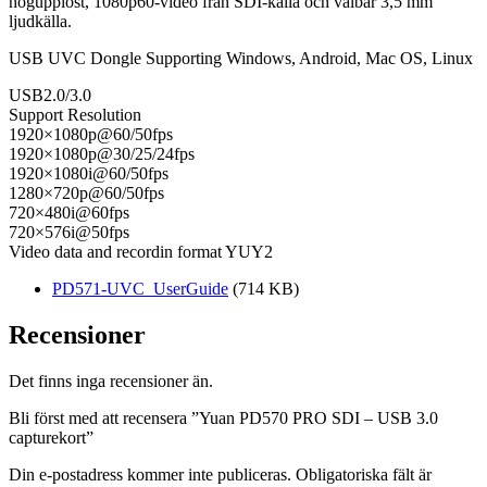
högupplöst, 1080p60-video från SDI-källa och valbar 3,5 mm
ljudkälla.
USB UVC Dongle Supporting Windows, Android, Mac OS, Linux
USB2.0/3.0
Support Resolution
1920×1080p@60/50fps
1920×1080p@30/25/24fps
1920×1080i@60/50fps
1280×720p@60/50fps
720×480i@60fps
720×576i@50fps
Video data and recordin format YUY2
PD571-UVC_UserGuide
(714 KB)
Recensioner
Det finns inga recensioner än.
Bli först med att recensera ”Yuan PD570 PRO SDI – USB 3.0
capturekort”
Din e-postadress kommer inte publiceras.
Obligatoriska fält är