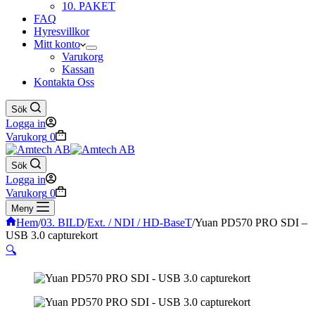
10. PAKET
FAQ
Hyresvillkor
Mitt konto
Varukorg
Kassan
Kontakta Oss
Sök
Logga in
Varukorg
0
Sök
Logga in
Varukorg
0
Meny
Hem
/
03. BILD
/
Ext. / NDI / HD-BaseT
/
Yuan PD570 PRO SDI –
USB 3.0 capturekort
🔍