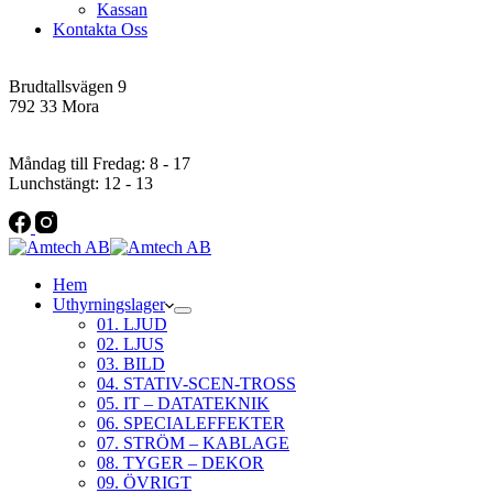
Kassan
Kontakta Oss
Addres
Brudtallsvägen 9
792 33 Mora
Öppettider
Måndag till Fredag: 8 - 17
Lunchstängt: 12 - 13
Hem
Uthyrningslager
01. LJUD
02. LJUS
03. BILD
04. STATIV-SCEN-TROSS
05. IT – DATATEKNIK
06. SPECIALEFFEKTER
07. STRÖM – KABLAGE
08. TYGER – DEKOR
09. ÖVRIGT