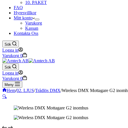
10. PAKET
FAQ
Hyresvillkor
Mitt konto
Varukorg
Kassan
Kontakta Oss
Sök
Logga in
Varukorg
0
Sök
Logga in
Varukorg
0
Meny
Hem
/
02. LJUS
/
Trådlös DMX
/
Wireless DMX Mottagare G2 inomh
🔍