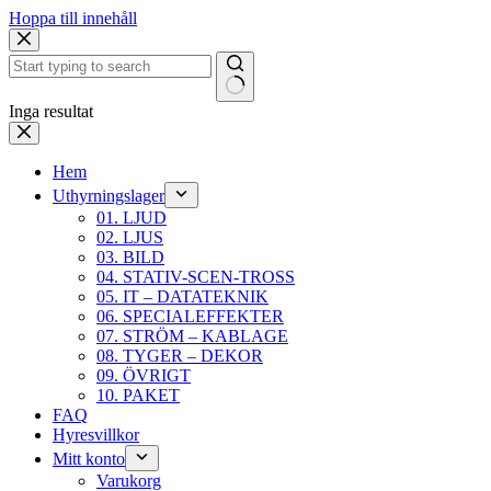
Hoppa till innehåll
Inga resultat
Hem
Uthyrningslager
01. LJUD
02. LJUS
03. BILD
04. STATIV-SCEN-TROSS
05. IT – DATATEKNIK
06. SPECIALEFFEKTER
07. STRÖM – KABLAGE
08. TYGER – DEKOR
09. ÖVRIGT
10. PAKET
FAQ
Hyresvillkor
Mitt konto
Varukorg