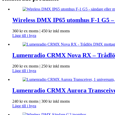
Wireless DMX IP65 utomhus F-1 G5 – 
360
kr
ex moms |
450
kr
inkl moms
Lägg till i hyra
Lumenradio CRMX Nova RX – Trådlö
200
kr
ex moms |
250
kr
inkl moms
Lägg till i hyra
Lumenradio CRMX Aurora Transceiver
240
kr
ex moms |
300
kr
inkl moms
Lägg till i hyra