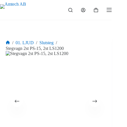
Hoppa
till
Varukorg
innehåll
/
01. LJUD
/
Slutsteg
/
Hem
Stegvagn 2st PS-15, 2st LS1200