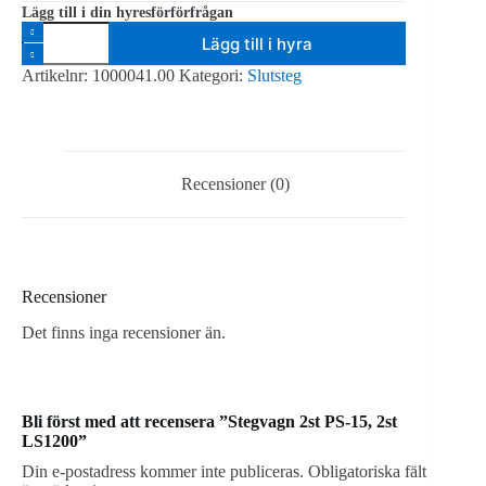
Lägg till i din hyresförförfrågan
Stegvagn
Lägg till i hyra
2st
PS-
Artikelnr:
1000041.00
Kategori:
Slutsteg
15,
2st
LS1200
mängd
Recensioner (0)
Recensioner
Det finns inga recensioner än.
Bli först med att recensera ”Stegvagn 2st PS-15, 2st
LS1200”
Din e-postadress kommer inte publiceras.
Obligatoriska fält