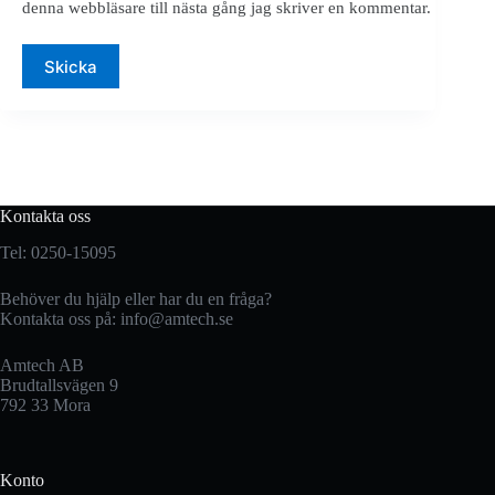
denna webbläsare till nästa gång jag skriver en kommentar.
Skicka
Kontakta oss
Tel: 0250-15095
Behöver du hjälp eller har du en fråga?
Kontakta oss på:
info@amtech.se
Amtech AB
Brudtallsvägen 9
792 33 Mora
Konto