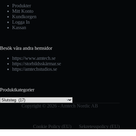
Produkter
Mitt Konto
Kundkorgen
Logga In
Kassan
Besök våra andra hemsidor
https://www.amtech.se
https://storbildsskärmar.se
https://amtechstudios.se
Produktkategorier
Copyright © 2026 - Amtech Nordic AB
Cookie Policy (EU)
Sekretesspolicy (EU)