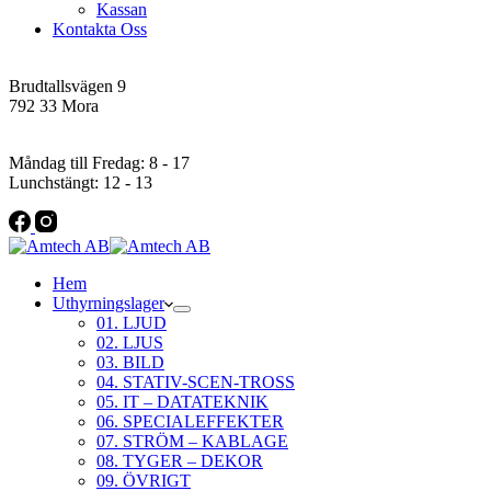
Kassan
Kontakta Oss
Addres
Brudtallsvägen 9
792 33 Mora
Öppettider
Måndag till Fredag: 8 - 17
Lunchstängt: 12 - 13
Hem
Uthyrningslager
01. LJUD
02. LJUS
03. BILD
04. STATIV-SCEN-TROSS
05. IT – DATATEKNIK
06. SPECIALEFFEKTER
07. STRÖM – KABLAGE
08. TYGER – DEKOR
09. ÖVRIGT