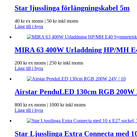
Star ljusslinga förlängningskabel 5m
40
kr
ex moms |
50
kr
inkl moms
Lägg till i hyra
MIRA 63 400W Urladdning HP/MH E4
200
kr
ex moms |
250
kr
inkl moms
Lägg till i hyra
Airstar PenduLED 130cm RGB 200W 2
800
kr
ex moms |
1000
kr
inkl moms
Lägg till i hyra
Star Ljusslinga Extra Connecta med 10