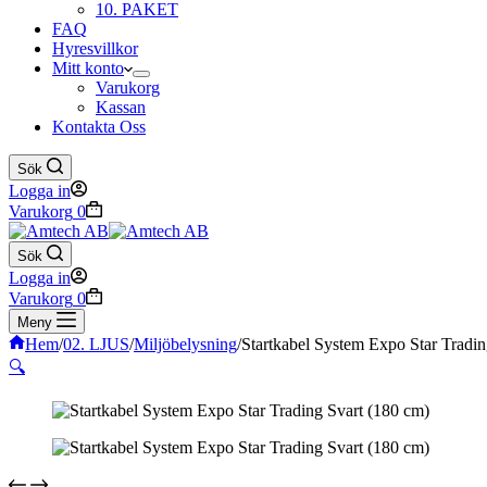
10. PAKET
FAQ
Hyresvillkor
Mitt konto
Varukorg
Kassan
Kontakta Oss
Sök
Logga in
Varukorg
0
Sök
Logga in
Varukorg
0
Meny
Hem
/
02. LJUS
/
Miljöbelysning
/
Startkabel System Expo Star Tradin
🔍