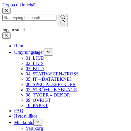
Hoppa till innehåll
Inga resultat
Hem
Uthyrningslager
01. LJUD
02. LJUS
03. BILD
04. STATIV-SCEN-TROSS
05. IT – DATATEKNIK
06. SPECIALEFFEKTER
07. STRÖM – KABLAGE
08. TYGER – DEKOR
09. ÖVRIGT
10. PAKET
FAQ
Hyresvillkor
Mitt konto
Varukorg