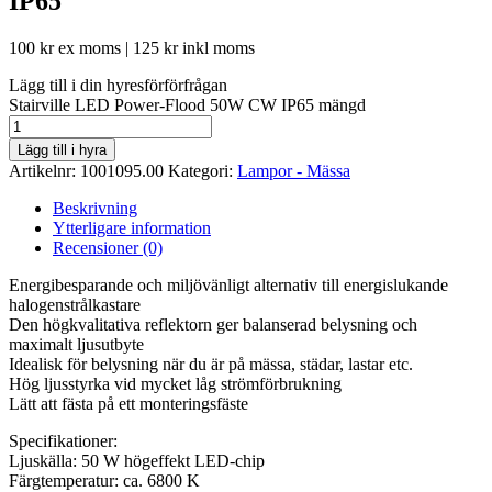
IP65
100
kr
ex moms |
125
kr
inkl moms
Lägg till i din hyresförförfrågan
Stairville LED Power-Flood 50W CW IP65 mängd
Lägg till i hyra
Artikelnr:
1001095.00
Kategori:
Lampor - Mässa
Beskrivning
Ytterligare information
Recensioner (0)
Energibesparande och miljövänligt alternativ till energislukande
halogenstrålkastare
Den högkvalitativa reflektorn ger balanserad belysning och
maximalt ljusutbyte
Idealisk för belysning när du är på mässa, städar, lastar etc.
Hög ljusstyrka vid mycket låg strömförbrukning
Lätt att fästa på ett monteringsfäste
Specifikationer:
Ljuskälla: 50 W högeffekt LED-chip
Färgtemperatur: ca. 6800 K