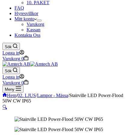
10. PAKET
FAQ
Hyresvillkor
Mitt konto
Varukorg
Kassan
Kontakta Oss
Sök
Logga in
Varukorg
0
Sök
Logga in
Varukorg
0
Meny
Hem
/
02. LJUS
/
Lampor - Mässa
/
Stairville LED Power-Flood
50W CW IP65
🔍