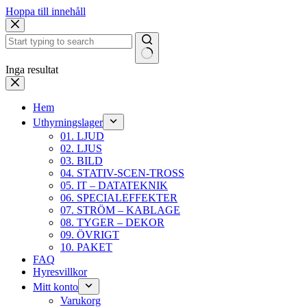
Hoppa till innehåll
Inga resultat
Hem
Uthyrningslager
01. LJUD
02. LJUS
03. BILD
04. STATIV-SCEN-TROSS
05. IT – DATATEKNIK
06. SPECIALEFFEKTER
07. STRÖM – KABLAGE
08. TYGER – DEKOR
09. ÖVRIGT
10. PAKET
FAQ
Hyresvillkor
Mitt konto
Varukorg