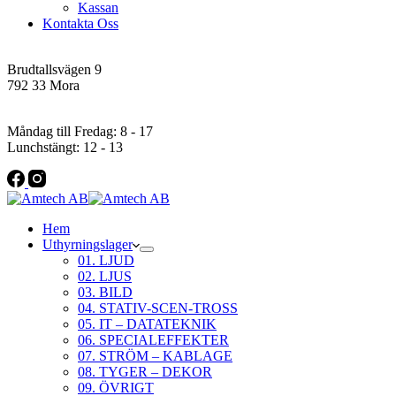
Kassan
Kontakta Oss
Addres
Brudtallsvägen 9
792 33 Mora
Öppettider
Måndag till Fredag: 8 - 17
Lunchstängt: 12 - 13
Hem
Uthyrningslager
01. LJUD
02. LJUS
03. BILD
04. STATIV-SCEN-TROSS
05. IT – DATATEKNIK
06. SPECIALEFFEKTER
07. STRÖM – KABLAGE
08. TYGER – DEKOR
09. ÖVRIGT