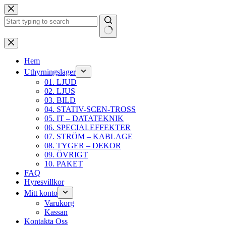
Hoppa
till
innehåll
Inga
resultat
Hem
Uthyrningslager
01. LJUD
02. LJUS
03. BILD
04. STATIV-SCEN-TROSS
05. IT – DATATEKNIK
06. SPECIALEFFEKTER
07. STRÖM – KABLAGE
08. TYGER – DEKOR
09. ÖVRIGT
10. PAKET
FAQ
Hyresvillkor
Mitt konto
Varukorg
Kassan
Kontakta Oss