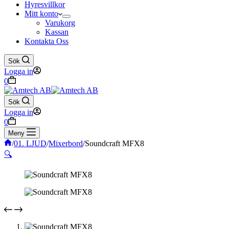
Hyresvillkor
Mitt konto
Varukorg
Kassan
Kontakta Oss
Sök
Logga in
Varukorg
0
Sök
Logga in
Varukorg
0
Meny
Hem
/
01. LJUD
/
Mixerbord
/
Soundcraft MFX8
🔍