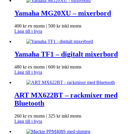
Yamaha MG20XU – mixerbord
400
kr
ex moms |
500
kr
inkl moms
Lägg till i hyra
Yamaha TF1 – digitalt mixerbord
480
kr
ex moms |
600
kr
inkl moms
Lägg till i hyra
ART MX622BT – rackmixer med
Bluetooth
260
kr
ex moms |
325
kr
inkl moms
Lägg till i hyra