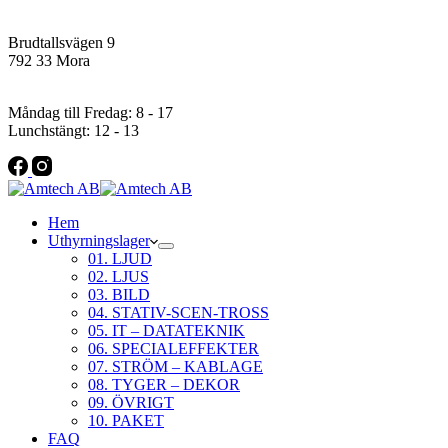
Addres
Brudtallsvägen 9
792 33 Mora
Öppettider
Måndag till Fredag: 8 - 17
Lunchstängt: 12 - 13
Hem
Uthyrningslager
01. LJUD
02. LJUS
03. BILD
04. STATIV-SCEN-TROSS
05. IT – DATATEKNIK
06. SPECIALEFFEKTER
07. STRÖM – KABLAGE
08. TYGER – DEKOR
09. ÖVRIGT
10. PAKET
FAQ