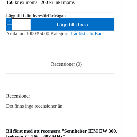
160
kr
ex moms |
200
kr
inkl moms
Lägg till i din hyresförförfrågan
Sennheiser
Lägg till i hyra
IEM
EW
Artikelnr:
1000394.00
Kategori:
Trådlöst - In-Ear
300,
frekvens
G,
566
-
608
Recensioner (0)
MHz
mängd
Recensioner
Det finns inga recensioner än.
Bli först med att recensera ”Sennheiser IEM EW 300,
frekvens G, 566 – 608 MHz”