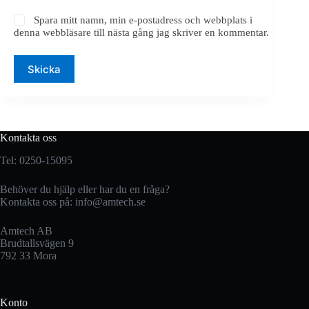
Spara mitt namn, min e-postadress och webbplats i
denna webbläsare till nästa gång jag skriver en kommentar.
Skicka
Kontakta oss
Tel: 0250-15095
Behöver du hjälp eller har du en fråga?
Kontakta oss på:
info@amtech.se
Amtech AB
Brudtallsvägen 9
792 33 Mora
Konto