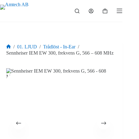
Hoppa
till
Varukorg
innehåll
/
01. LJUD
/
Trådlöst - In-Ear
/
Hem
Sennheiser IEM EW 300, frekvens G, 566 – 608 MHz