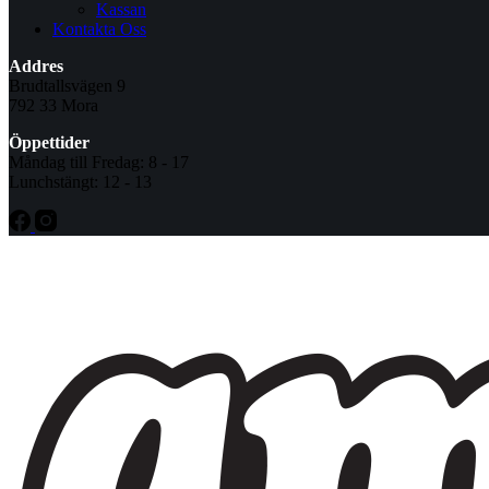
Kassan
Kontakta Oss
Addres
Brudtallsvägen 9
792 33 Mora
Öppettider
Måndag till Fredag: 8 - 17
Lunchstängt: 12 - 13