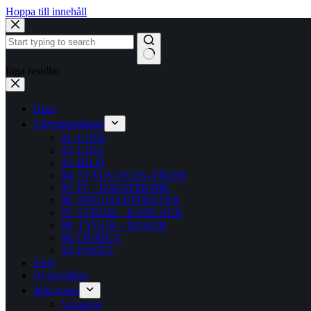
Hoppa till innehåll
Inga resultat
Hem
Uthyrningslager
01. LJUD
02. LJUS
03. BILD
04. STATIV-SCEN-TROSS
05. IT – DATATEKNIK
06. SPECIALEFFEKTER
07. STRÖM – KABLAGE
08. TYGER – DEKOR
09. ÖVRIGT
10. PAKET
FAQ
Hyresvillkor
Mitt konto
Varukorg