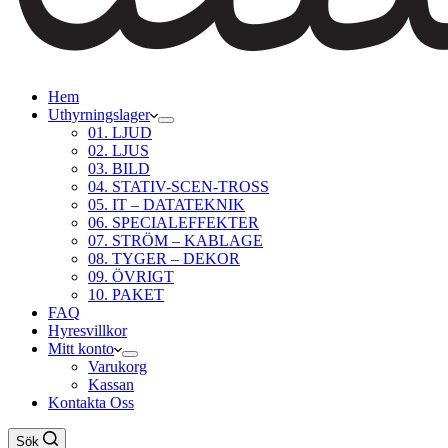
Hem
Uthyrningslager
01. LJUD
02. LJUS
03. BILD
04. STATIV-SCEN-TROSS
05. IT – DATATEKNIK
06. SPECIALEFFEKTER
07. STRÖM – KABLAGE
08. TYGER – DEKOR
09. ÖVRIGT
10. PAKET
FAQ
Hyresvillkor
Mitt konto
Varukorg
Kassan
Kontakta Oss
Sök