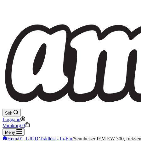
Sök
Logga in
Varukorg
0
Meny
Hem
/
01. LJUD
/
Trådlöst - In-Ear
/
Sennheiser IEM EW 300, frekve