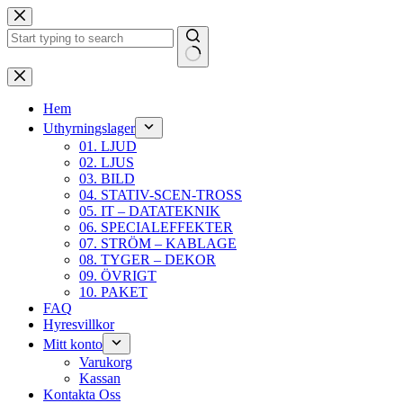
Hoppa
till
innehåll
Inga
resultat
Hem
Uthyrningslager
01. LJUD
02. LJUS
03. BILD
04. STATIV-SCEN-TROSS
05. IT – DATATEKNIK
06. SPECIALEFFEKTER
07. STRÖM – KABLAGE
08. TYGER – DEKOR
09. ÖVRIGT
10. PAKET
FAQ
Hyresvillkor
Mitt konto
Varukorg
Kassan
Kontakta Oss