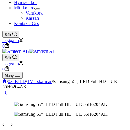
Hyresvillkor
Mitt konto
Varukorg
Kassan
Kontakta Oss
Sök
Logga in
Varukorg
0
Sök
Logga in
Varukorg
0
Meny
Hem
/
03. BILD
/
TV - skärmar
/
Samsung 55″, LED Full-HD – UE-
55H6204AK
🔍