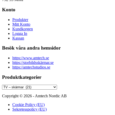
Konto
Produkter
Mitt Konto
Kundkorgen
Logga In
Kassan
Besök våra andra hemsidor
https://www.amtech.se
https://storbildsskärmar.se
https://amtechstudios.se
Produktkategorier
Copyright © 2026 - Amtech Nordic AB
Cookie Policy (EU)
Sekretesspolicy (EU)