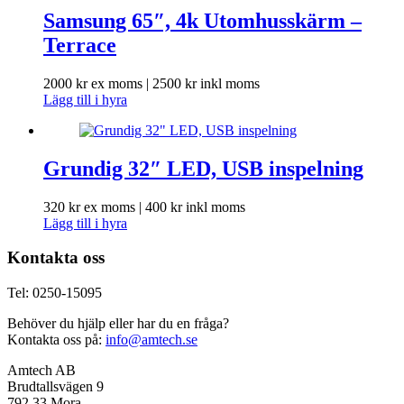
Samsung 65″, 4k Utomhusskärm –
Terrace
2000
kr
ex moms |
2500
kr
inkl moms
Lägg till i hyra
Grundig 32″ LED, USB inspelning
320
kr
ex moms |
400
kr
inkl moms
Lägg till i hyra
Kontakta oss
Tel: 0250-15095
Behöver du hjälp eller har du en fråga?
Kontakta oss på:
info@amtech.se
Amtech AB
Brudtallsvägen 9
792 33 Mora