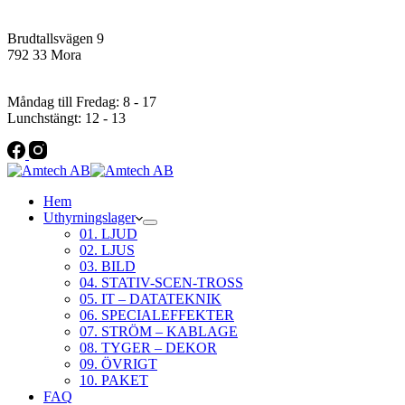
Addres
Brudtallsvägen 9
792 33 Mora
Öppettider
Måndag till Fredag: 8 - 17
Lunchstängt: 12 - 13
Hem
Uthyrningslager
01. LJUD
02. LJUS
03. BILD
04. STATIV-SCEN-TROSS
05. IT – DATATEKNIK
06. SPECIALEFFEKTER
07. STRÖM – KABLAGE
08. TYGER – DEKOR
09. ÖVRIGT
10. PAKET
FAQ