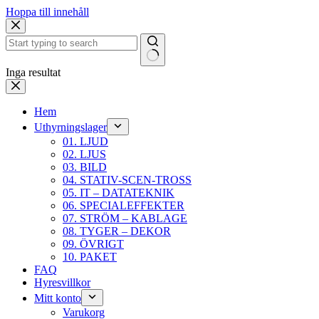
Hoppa till innehåll
Inga resultat
Hem
Uthyrningslager
01. LJUD
02. LJUS
03. BILD
04. STATIV-SCEN-TROSS
05. IT – DATATEKNIK
06. SPECIALEFFEKTER
07. STRÖM – KABLAGE
08. TYGER – DEKOR
09. ÖVRIGT
10. PAKET
FAQ
Hyresvillkor
Mitt konto
Varukorg