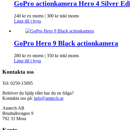
GoPro actionkamera Hero 4 Silver Edi
240
kr
ex moms |
300
kr
inkl moms
Lägg till i hyra
GoPro Hero 9 Black actionkamera
280
kr
ex moms |
350
kr
inkl moms
Lägg till i hyra
Kontakta oss
Tel: 0250-15095
Behöver du hjälp eller har du en fråga?
Kontakta oss på:
info@amtech.se
Amtech AB
Brudtallsvägen 9
792 33 Mora
Konto