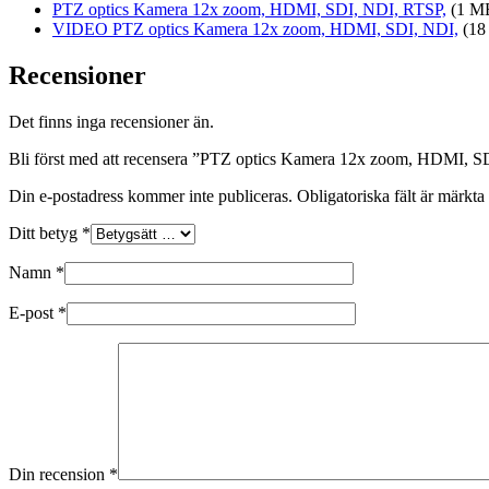
PTZ optics Kamera 12x zoom, HDMI, SDI, NDI, RTSP,
(1 M
VIDEO PTZ optics Kamera 12x zoom, HDMI, SDI, NDI,
(18
Recensioner
Det finns inga recensioner än.
Bli först med att recensera ”PTZ optics Kamera 12x zoom, HDMI,
Din e-postadress kommer inte publiceras.
Obligatoriska fält är märkta
Ditt betyg
*
Namn
*
E-post
*
Din recension
*