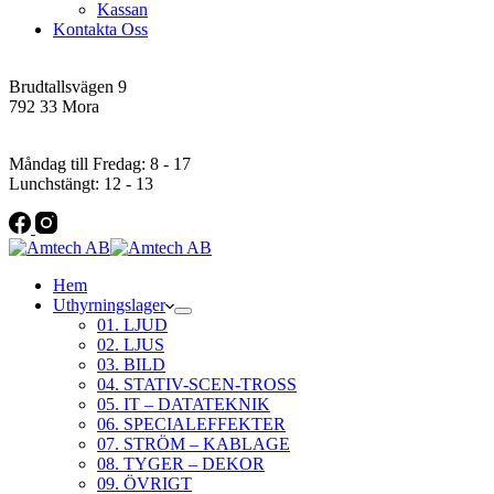
Kassan
Kontakta Oss
Addres
Brudtallsvägen 9
792 33 Mora
Öppettider
Måndag till Fredag: 8 - 17
Lunchstängt: 12 - 13
Hem
Uthyrningslager
01. LJUD
02. LJUS
03. BILD
04. STATIV-SCEN-TROSS
05. IT – DATATEKNIK
06. SPECIALEFFEKTER
07. STRÖM – KABLAGE
08. TYGER – DEKOR
09. ÖVRIGT