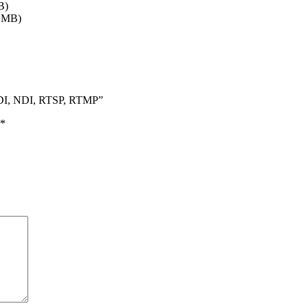
B)
 MB)
 SDI, NDI, RTSP, RTMP”
*