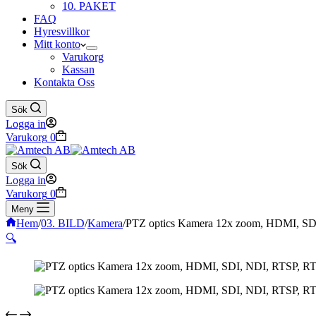
10. PAKET
FAQ
Hyresvillkor
Mitt konto
Varukorg
Kassan
Kontakta Oss
Sök
Logga in
Varukorg
0
Sök
Logga in
Varukorg
0
Meny
Hem
/
03. BILD
/
Kamera
/
PTZ optics Kamera 12x zoom, HDMI, S
🔍