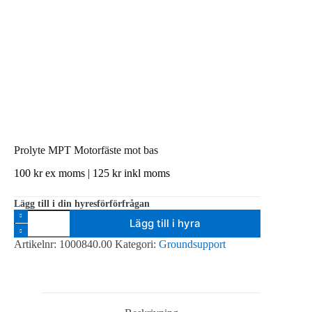
Prolyte MPT Motorfäste mot bas
100
kr
ex moms |
125
kr
inkl moms
Lägg till i din hyresförförfrågan
Prolyte
Lägg till i hyra
MPT
Motorfäste
Artikelnr:
1000840.00
Kategori:
Groundsupport
mot
bas
mängd