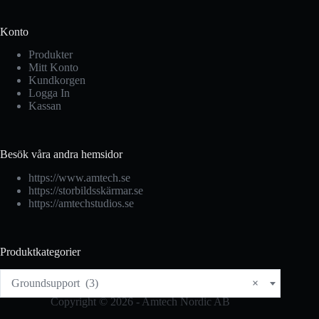
Konto
Produkter
Mitt Konto
Kundkorgen
Logga In
Kassan
Besök våra andra hemsidor
https://www.amtech.se
https://storbildsskärmar.se
https://amtechstudios.se
Produktkategorier
Groundsupport (3)
×
Copyright © 2026 - Amtech Nordic AB