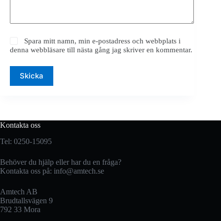
Spara mitt namn, min e-postadress och webbplats i
denna webbläsare till nästa gång jag skriver en kommentar.
Skicka
Kontakta oss
Tel: 0250-15095
Behöver du hjälp eller har du en fråga?
Kontakta oss på:
info@amtech.se
Amtech AB
Brudtallsvägen 9
792 33 Mora