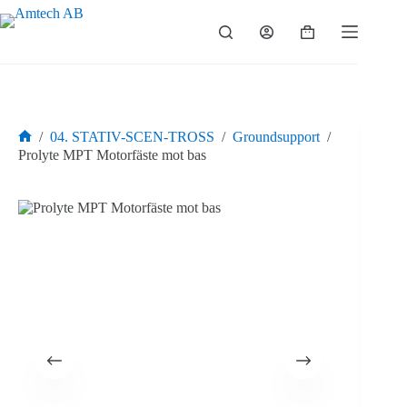
Hoppa
till
Varukorg
innehåll
/
04. STATIV-SCEN-TROSS
/
Groundsupport
/
Hem
Prolyte MPT Motorfäste mot bas