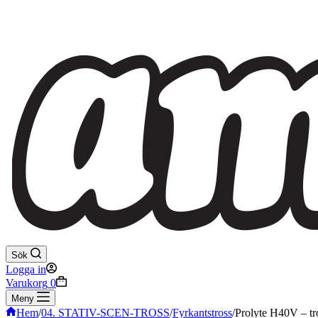
Sök
Logga in
Varukorg
0
Meny
Hem
/
04. STATIV-SCEN-TROSS
/
Fyrkantstross
/
Prolyte H40V – tro