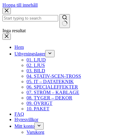
Hoppa till innehåll
Inga resultat
Hem
Uthyrningslager
01. LJUD
02. LJUS
03. BILD
04. STATIV-SCEN-TROSS
05. IT – DATATEKNIK
06. SPECIALEFFEKTER
07. STRÖM – KABLAGE
08. TYGER – DEKOR
09. ÖVRIGT
10. PAKET
FAQ
Hyresvillkor
Mitt konto
Varukorg