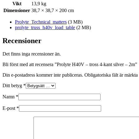
Vikt
13,9 kg
Dimensioner
38,7 × 38,7 × 200 cm
Prolyte_Technical_matters
(3 MB)
prolyte_truss_h40v_load_table
(2 MB)
Recensioner
Det finns inga recensioner än.
Bli först med att recensera ”Prolyte H40V – tross 4-kant silver – 2m”
Din e-postadress kommer inte publiceras.
Obligatoriska fält är märkta
Ditt betyg
*
Namn
*
E-post
*