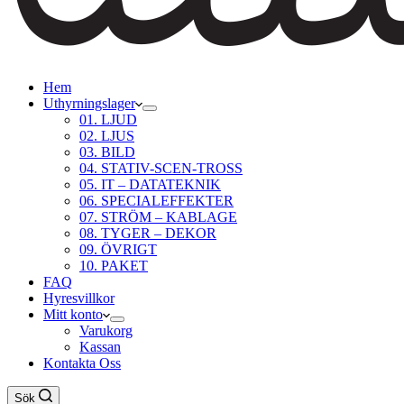
Hem
Uthyrningslager
01. LJUD
02. LJUS
03. BILD
04. STATIV-SCEN-TROSS
05. IT – DATATEKNIK
06. SPECIALEFFEKTER
07. STRÖM – KABLAGE
08. TYGER – DEKOR
09. ÖVRIGT
10. PAKET
FAQ
Hyresvillkor
Mitt konto
Varukorg
Kassan
Kontakta Oss
Sök