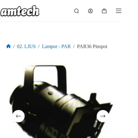
Hoppa
till
Varukorg
innehåll
/
02. LJUS
/
Lampor - PAR
/
PAR36 Pinspot
Hem