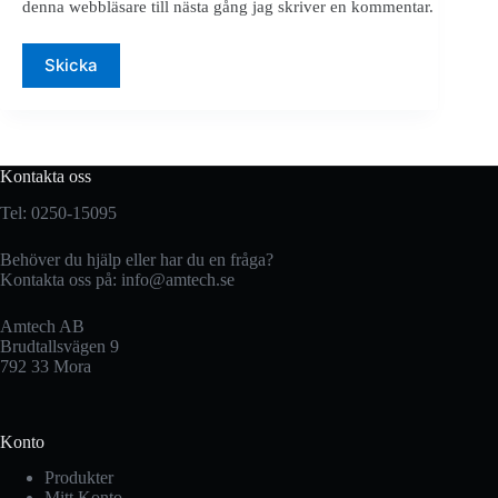
denna webbläsare till nästa gång jag skriver en kommentar.
Skicka
Kontakta oss
Tel: 0250-15095
Behöver du hjälp eller har du en fråga?
Kontakta oss på:
info@amtech.se
Amtech AB
Brudtallsvägen 9
792 33 Mora
Konto
Produkter
Mitt Konto