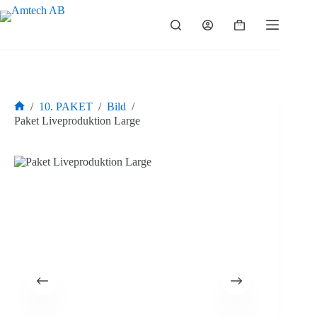
Hoppa
till
Varukorg
innehåll
/
10. PAKET
/
Bild
/
Hem
Paket Liveproduktion Large