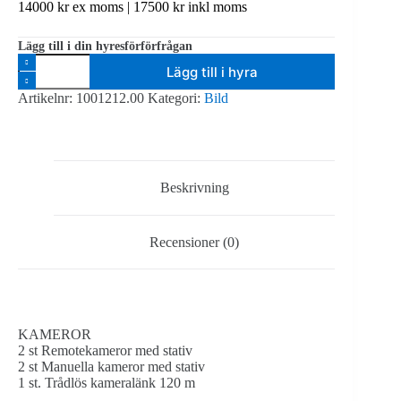
14000
kr
ex moms |
17500
kr
inkl moms
Lägg till i din hyresförförfrågan
Paket
Lägg till i hyra
Liveproduktion
Large
Artikelnr:
1001212.00
Kategori:
Bild
mängd
Beskrivning
Recensioner (0)
KAMEROR
2 st Remotekameror med stativ
2 st Manuella kameror med stativ
1 st. Trådlös kameralänk 120 m