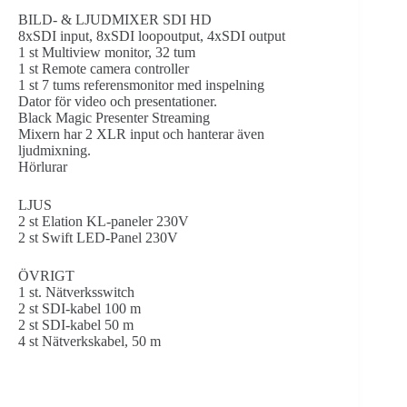
BILD- & LJUDMIXER SDI HD
8xSDI input, 8xSDI loopoutput, 4xSDI output
1 st Multiview monitor, 32 tum
1 st Remote camera controller
1 st 7 tums referensmonitor med inspelning
Dator för video och presentationer.
Black Magic Presenter Streaming
Mixern har 2 XLR input och hanterar även
ljudmixning.
Hörlurar
LJUS
2 st Elation KL-paneler 230V
2 st Swift LED-Panel 230V
ÖVRIGT
1 st. Nätverksswitch
2 st SDI-kabel 100 m
2 st SDI-kabel 50 m
4 st Nätverkskabel, 50 m