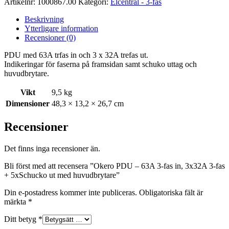
Artikelnr:
1000867.00
Kategori:
Elcentral - 3-fas
Beskrivning
Ytterligare information
Recensioner (0)
PDU med 63A trfas in och 3 x 32A trefas ut.
Indikeringar för faserna på framsidan samt schuko uttag och
huvudbrytare.
Vikt
9,5 kg
Dimensioner
48,3 × 13,2 × 26,7 cm
Recensioner
Det finns inga recensioner än.
Bli först med att recensera ”Okero PDU – 63A 3-fas in, 3x32A 3-fas
+ 5xSchucko ut med huvudbrytare”
Din e-postadress kommer inte publiceras.
Obligatoriska fält är
märkta
*
Ditt betyg
*