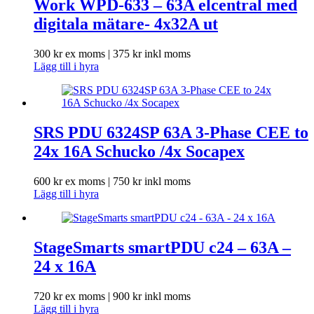
Work WPD-633 – 63A elcentral med
digitala mätare- 4x32A ut
300
kr
ex moms |
375
kr
inkl moms
Lägg till i hyra
SRS PDU 6324SP 63A 3-Phase CEE to
24x 16A Schucko /4x Socapex
600
kr
ex moms |
750
kr
inkl moms
Lägg till i hyra
StageSmarts smartPDU c24 – 63A –
24 x 16A
720
kr
ex moms |
900
kr
inkl moms
Lägg till i hyra