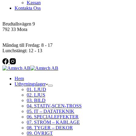
Kassan
Kontakta Oss
Addres
Brudtallsvägen 9
792 33 Mora
Öppettider
Måndag till Fredag: 8 - 17
Lunchstängt: 12 - 13
Hem
Uthyrningslager
01. LJUD
02. LJUS
03. BILD
04. STATIV-SCEN-TROSS
05. IT – DATATEKNIK
06. SPECIALEFFEKTER
07. STRÖM – KABLAGE
08. TYGER – DEKOR
09. ÖVRIGT