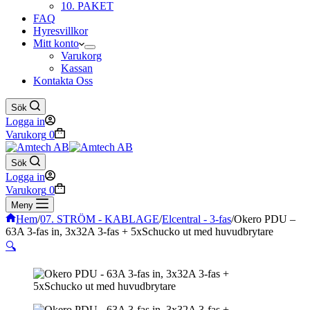
10. PAKET
FAQ
Hyresvillkor
Mitt konto
Varukorg
Kassan
Kontakta Oss
Sök
Logga in
Varukorg
0
Sök
Logga in
Varukorg
0
Meny
Hem
/
07. STRÖM - KABLAGE
/
Elcentral - 3-fas
/
Okero PDU –
63A 3-fas in, 3x32A 3-fas + 5xSchucko ut med huvudbrytare
🔍