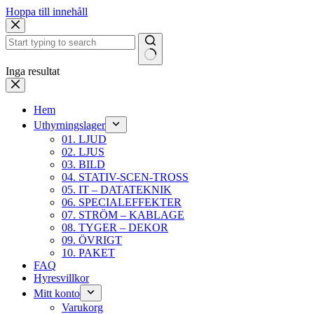
Hoppa till innehåll
Inga resultat
Hem
Uthyrningslager
01. LJUD
02. LJUS
03. BILD
04. STATIV-SCEN-TROSS
05. IT – DATATEKNIK
06. SPECIALEFFEKTER
07. STRÖM – KABLAGE
08. TYGER – DEKOR
09. ÖVRIGT
10. PAKET
FAQ
Hyresvillkor
Mitt konto
Varukorg