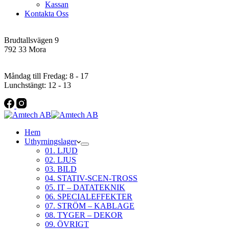
Kassan
Kontakta Oss
Addres
Brudtallsvägen 9
792 33 Mora
Öppettider
Måndag till Fredag: 8 - 17
Lunchstängt: 12 - 13
Hem
Uthyrningslager
01. LJUD
02. LJUS
03. BILD
04. STATIV-SCEN-TROSS
05. IT – DATATEKNIK
06. SPECIALEFFEKTER
07. STRÖM – KABLAGE
08. TYGER – DEKOR
09. ÖVRIGT