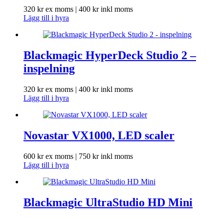
320
kr
ex moms |
400
kr
inkl moms
Lägg till i hyra
Blackmagic HyperDeck Studio 2 –
inspelning
320
kr
ex moms |
400
kr
inkl moms
Lägg till i hyra
Novastar VX1000, LED scaler
600
kr
ex moms |
750
kr
inkl moms
Lägg till i hyra
Blackmagic UltraStudio HD Mini