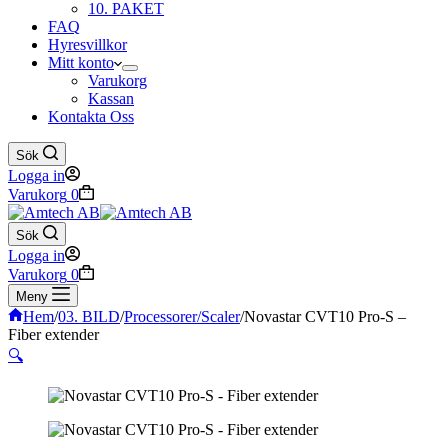
10. PAKET
FAQ
Hyresvillkor
Mitt konto
Varukorg
Kassan
Kontakta Oss
Sök
Logga in
Varukorg
0
Sök
Logga in
Varukorg
0
Meny
Hem
/
03. BILD
/
Processorer/Scaler
/
Novastar CVT10 Pro-S –
Fiber extender
🔍