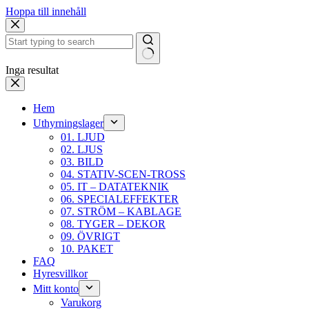
Hoppa till innehåll
Inga resultat
Hem
Uthyrningslager
01. LJUD
02. LJUS
03. BILD
04. STATIV-SCEN-TROSS
05. IT – DATATEKNIK
06. SPECIALEFFEKTER
07. STRÖM – KABLAGE
08. TYGER – DEKOR
09. ÖVRIGT
10. PAKET
FAQ
Hyresvillkor
Mitt konto
Varukorg