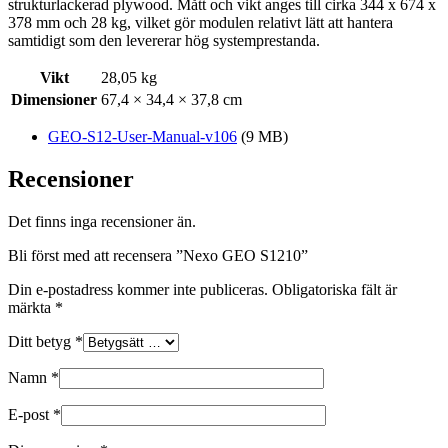
strukturlackerad plywood. Mått och vikt anges till cirka 344 x 674 x
378 mm och 28 kg, vilket gör modulen relativt lätt att hantera
samtidigt som den levererar hög systemprestanda.
Vikt
28,05 kg
Dimensioner
67,4 × 34,4 × 37,8 cm
GEO-S12-User-Manual-v106
(9 MB)
Recensioner
Det finns inga recensioner än.
Bli först med att recensera ”Nexo GEO S1210”
Din e-postadress kommer inte publiceras.
Obligatoriska fält är
märkta
*
Ditt betyg
*
Namn
*
E-post
*