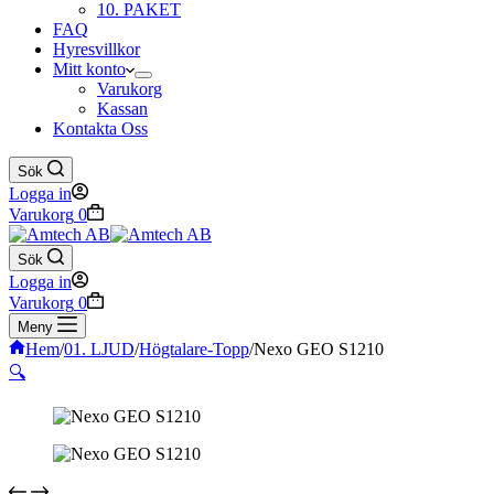
10. PAKET
FAQ
Hyresvillkor
Mitt konto
Varukorg
Kassan
Kontakta Oss
Sök
Logga in
Varukorg
0
Sök
Logga in
Varukorg
0
Meny
Hem
/
01. LJUD
/
Högtalare-Topp
/
Nexo GEO S1210
🔍