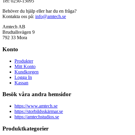
Tel: 0250-15095
Behöver du hjälp eller har du en fråga?
Kontakta oss på:
info@amtech.se
Amtech AB
Brudtallsvägen 9
792 33 Mora
Konto
Produkter
Mitt Konto
Kundkorgen
Logga In
Kassan
Besök våra andra hemsidor
https://www.amtech.se
https://storbildsskärmar.se
https://amtechstudios.se
Produktkategorier