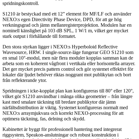
spridningskontroll.
S1210 är bestyckad med ett 12” element för MF/LF och använder
NEXO:s egen Directivity Phase Device, DPD, för att ge hög
verkningsgrad och jämn mellanregisterprojektion. Modulen har en
nominell känslighet på 103 dB SPL, 1 W/1 m, vilket ger mycket
stark output i förhållande till formatet.
Den stora styrkan ligger i NEXO:s Hyperboloid Reflective
Wavesource, HRW. I single-source-läge fungerar GEO S1210 som
en smal 10°-modul, men när flera moduler kopplas samman kan de
arbeta som en koherent vågfront i vertikala eller horisontella arrayer.
Det ger mycket precis pattern control och gör systemet effektivt för
lokaler där ljudet behöver riktas noggrant mot publikytan och bort
från reflekterande ytor.
Spridningen i icke-kopplat plan kan konfigureras till 80° eller 120°,
vilket gör S1210 användbar i många olika geometrier – från längre
kast med smalare täckning till bredare publikytor där jämn
närfältsdistribution är viktig. Systemet konfigureras normalt med
NEXO:s arraymjukvara och korrekt NEXO-processing för att
optimera täckning, fas, delning och skydd.
Kabinettet är byggt för professionell hantering med integrerat
riggsystem, Speakon-anslutningar och robust konstruktion i