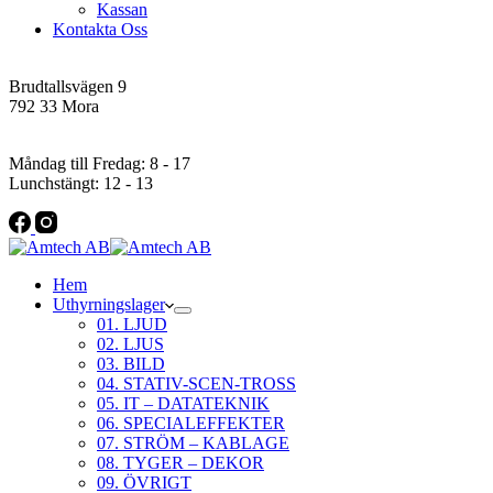
Kassan
Kontakta Oss
Addres
Brudtallsvägen 9
792 33 Mora
Öppettider
Måndag till Fredag: 8 - 17
Lunchstängt: 12 - 13
Hem
Uthyrningslager
01. LJUD
02. LJUS
03. BILD
04. STATIV-SCEN-TROSS
05. IT – DATATEKNIK
06. SPECIALEFFEKTER
07. STRÖM – KABLAGE
08. TYGER – DEKOR
09. ÖVRIGT