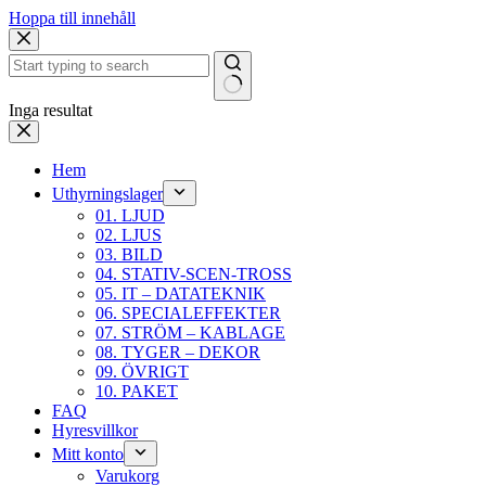
Hoppa till innehåll
Inga resultat
Hem
Uthyrningslager
01. LJUD
02. LJUS
03. BILD
04. STATIV-SCEN-TROSS
05. IT – DATATEKNIK
06. SPECIALEFFEKTER
07. STRÖM – KABLAGE
08. TYGER – DEKOR
09. ÖVRIGT
10. PAKET
FAQ
Hyresvillkor
Mitt konto
Varukorg