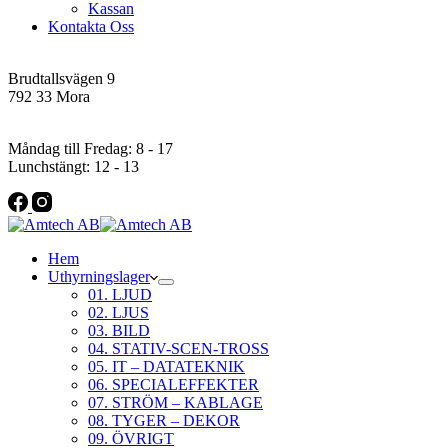
Kassan
Kontakta Oss
Addres
Brudtallsvägen 9
792 33 Mora
Öppettider
Måndag till Fredag: 8 - 17
Lunchstängt: 12 - 13
Hem
Uthyrningslager
01. LJUD
02. LJUS
03. BILD
04. STATIV-SCEN-TROSS
05. IT – DATATEKNIK
06. SPECIALEFFEKTER
07. STRÖM – KABLAGE
08. TYGER – DEKOR
09. ÖVRIGT