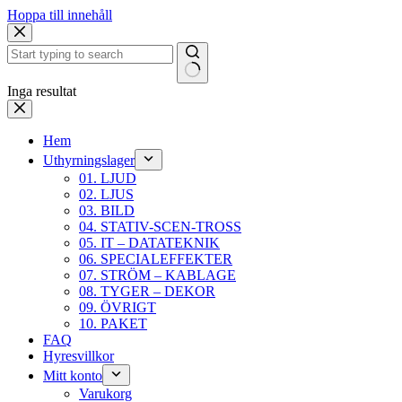
Hoppa till innehåll
Inga resultat
Hem
Uthyrningslager
01. LJUD
02. LJUS
03. BILD
04. STATIV-SCEN-TROSS
05. IT – DATATEKNIK
06. SPECIALEFFEKTER
07. STRÖM – KABLAGE
08. TYGER – DEKOR
09. ÖVRIGT
10. PAKET
FAQ
Hyresvillkor
Mitt konto
Varukorg