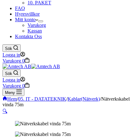
10. PAKET
FAQ
Hyresvillkor
Mitt konto
Varukorg
Kassan
Kontakta Oss
Sök
Logga in
Varukorg
0
Sök
Logga in
Varukorg
0
Meny
Hem
/
05. IT - DATATEKNIK
/
Kablar(Nätverk)
/
Nätverkskabel
vinda 75m
🔍