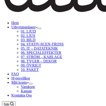
Hem
Uthyrningslager
01. LJUD
02. LJUS
03. BILD
04. STATIV-SCEN-TROSS
05. IT – DATATEKNIK
06. SPECIALEFFEKTER
07. STRÖM – KABLAGE
08. TYGER – DEKOR
09. ÖVRIGT
10. PAKET
FAQ
Hyresvillkor
Mitt konto
Varukorg
Kassan
Kontakta Oss
Sök