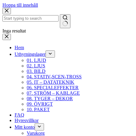
Hoppa till innehåll
Inga resultat
Hem
Uthyrningslager
01. LJUD
02. LJUS
03. BILD
04. STATIV-SCEN-TROSS
05. IT – DATATEKNIK
06. SPECIALEFFEKTER
07. STRÖM – KABLAGE
08. TYGER – DEKOR
09. ÖVRIGT
10. PAKET
FAQ
Hyresvillkor
Mitt konto
Varukorg