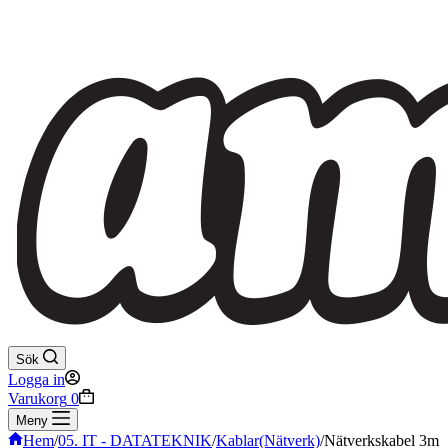
Sök
Logga in
Varukorg
0
Meny
Hem
/
05. IT - DATATEKNIK
/
Kablar(Nätverk)
/
Nätverkskabel 3m