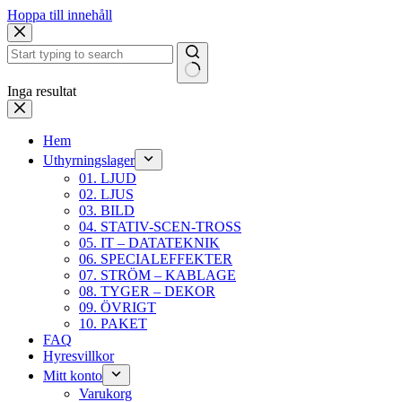
Hoppa till innehåll
Inga resultat
Hem
Uthyrningslager
01. LJUD
02. LJUS
03. BILD
04. STATIV-SCEN-TROSS
05. IT – DATATEKNIK
06. SPECIALEFFEKTER
07. STRÖM – KABLAGE
08. TYGER – DEKOR
09. ÖVRIGT
10. PAKET
FAQ
Hyresvillkor
Mitt konto
Varukorg