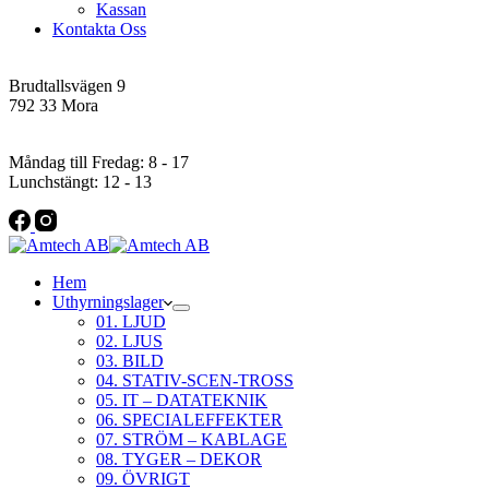
Kassan
Kontakta Oss
Addres
Brudtallsvägen 9
792 33 Mora
Öppettider
Måndag till Fredag: 8 - 17
Lunchstängt: 12 - 13
Hem
Uthyrningslager
01. LJUD
02. LJUS
03. BILD
04. STATIV-SCEN-TROSS
05. IT – DATATEKNIK
06. SPECIALEFFEKTER
07. STRÖM – KABLAGE
08. TYGER – DEKOR
09. ÖVRIGT