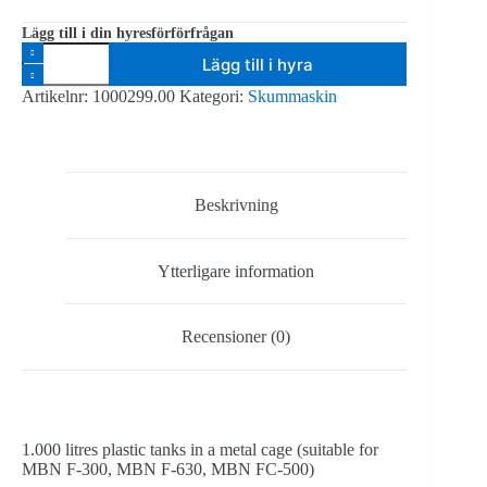
Lägg till i din hyresförförfrågan
MBN
Lägg till i hyra
-
Tank
Artikelnr:
1000299.00
Kategori:
Skummaskin
-
1000
liter
mängd
Beskrivning
Ytterligare information
Recensioner (0)
1.000 litres plastic tanks in a metal cage (suitable for
MBN F-300, MBN F-630, MBN FC-500)