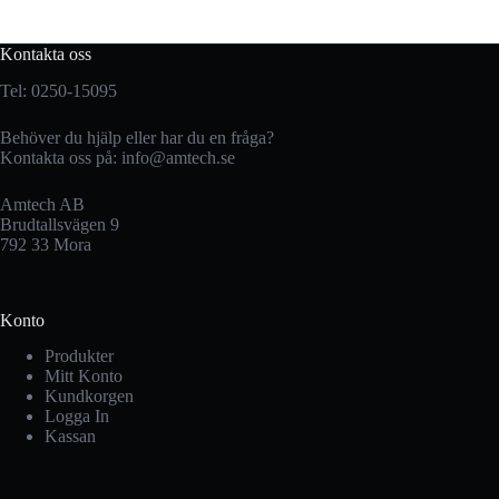
Kontakta oss
Tel: 0250-15095
Behöver du hjälp eller har du en fråga?
Kontakta oss på:
info@amtech.se
Amtech AB
Brudtallsvägen 9
792 33 Mora
Konto
Produkter
Mitt Konto
Kundkorgen
Logga In
Kassan