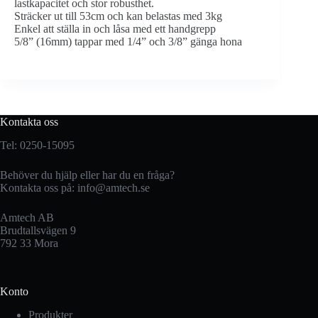
lastkapacitet och stor robusthet.
Sträcker ut till 53cm och kan belastas med 3kg
Enkel att ställa in och låsa med ett handgrepp
5/8” (16mm) tappar med 1/4” och 3/8” gänga hona
Kontakta oss
Tel: 0250-15095
Behöver du hjälp eller har du en fråga?
Kontakta oss på:
info@amtech.se
Amtech AB
Brudtallsvägen 9
792 33 Mora
Konto
Produkter